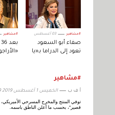
03 أغسطس
#مشاهير
#مشاهير
صفاء أبو السعود
ب
تعود إلى الدراما بـ«يا
«الأراجو
خبر أبيض».. ورسالة
الشاشة
اجتماعية عبر
«مرممة»
«المنصات الرقمية»
السينما
#مشاهير
أ ف ب
الخميس 1 أغسطس 2019 20:29
قصير"، بحسب ما أعلن الناطق باسمه.