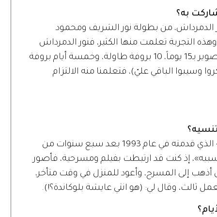
اركت به؟
 الدمرداش، من بطولة نور الشريف ومحمود
ذه التجربة تعلمت منها الكثير، فنور الدمرداش
عبقري، عملنا بروفات للمسلسل قبل التصوير بـ15 يوماً، 10 بروفة طاولة، وخمسة أيام بروفة
روا وسيبوا الباقي عليّ)، فتعلمنا منه الالتزام
تنسيه؟
دور «بيسة» في مسلسل «المال والبنون» الذي قدمته في عام 1993 بعد سبع سنوات من
به»، إذ كنت قد ارتبطت بفيلم ومسرحية، فأصور
 أذهب إلى المسرح، وأعود للمنزل في وقت متأخر،
 ثالث، وقال لي: (هو انتي عايشة بلوكاندة؟!).
يام؟