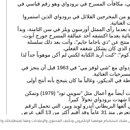
نال هال برينس 21 جائزة توني، مكافآت المسرح في برودواي وهو رقم قياسي في
192 في نيويورك، وهو من المخرجين القلائل في برودواي الذين استمروا
لغنائية.
عدما رأى الممثل أورسون ويلز في سن الثامنة، وبدأ
ائية بعدما اكتشفه أحد عمالقة المسرح جورج آبوت،
ي" أفضل منتج عن "ذي باجاما جايم"، وأتت بعد ذلك سلسلة
اج الذي كان يشكل شغفه الفعلي.
": "كنت أريد الكتابة لكنني لم أكن موهوباً جداً لذا
وكانت بداياته في الإخراج المسرحي في برودواي مع "شي لوفز مي" في 1963 قبل أن ينجز في
 في الديكور، وغالباً ما كان يتبجح بأنه أنتج أولى
وحقق هال برينس النجاح نفسه في السبعينات أيضاً مع أعمال مثل "سويني تود" (1979) وتمكن
شهدت برودواي تحولاً كبيراً.
ألفها البريطاني أندرو لويد ويبر، التي تحمل الرقم
القياسي لأطول مسرحية في برودواي حيث تعرض منذ 31 عاماً وقد أقيم أكثر من 13 ألف عرض
ليك استخدام موقعنا الإلكتروني ونكيف المحتوى والإعلانات وفقا لمتطلباتك وا