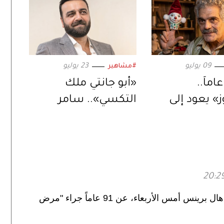
09 يوليو
23 يوليو
#مشاهير
عد 36 عاماً..
«أبو جانتي ملك
ز» يعود إلى
التكسي».. سامر
 بنسخة
المصري يُعيد إحياء
 احتفاءً بتراث
المسلسل في دراما
 المصرية
رمضان 2027
توفي المنتج والمخرج المسرحي الأميريكي، هال برينس أمس الأربعاء، عن 91 عاماً جراء "مرض