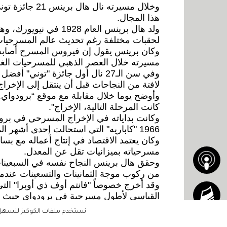
وخلال مسيرته 
هذا المجال.
ولد هال برينس العام 8
لحقبات مختلفة رغم تحديث عالم المسرحيات ا
وكان برينس يقول إن فيروس المسرح أصابه ب
مسيرته خلال العصر الذهبي للمسرحيات الغن
وفي سن الـ27 نال أول جائزة "تون
لافتة من النجاحات قبل أن ينتقل إلى الإخر
وأوضح يوما خلال مقابلة مع موقع “برودواي.كوم
كانت المرحلة التالية، الإخراج".
1966 "كاباريه" التي استحالت إحدى أشهر المسرحيات الغنائية.
وكان يعتمد الاقتصاد في إنتاج أعماله مع بساطة
مسرحياته بميزانيات تقل عن المعدل.
من ركوب موجة الثمانينات والتسعينات عندما 
وقد أخرج خصوصاً "فانتم أوف ذي أوبرا" التي 
منها.
نستخدم ملفات الكوكيز لنسهل ع