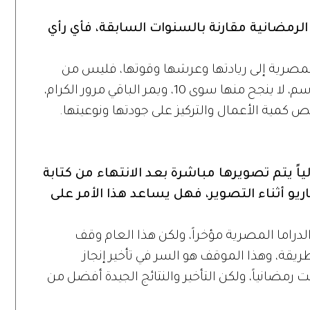
 الرمضانية مقارنة بالسنوات السابقة، فأي رأي
 المصرية إلى ريادتها وعرشها وقوتها، فليس من
المنطق أن يتم إنتاج 40 أو 50 عملاً كل موسم، لا ينجح منها سوى 10، ويمر الباقي مرور الكرام،
 كمية الأعمال والتركيز على جودتها ونوعيتها.
ياً يتم تصويرها مباشرة بعد الانتهاء من كتابة
اريو أثناء التصوير، فهل يساعد هذا الأمر على
راما المصرية مؤخراً، ولكن هذا العام وقف
يقة، وهذا الموقف هو السر في تأخير إنجاز
ضانياً، ولكن التأخير والنتائج الجيدة أفضل من