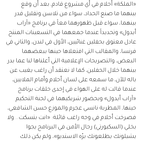
«الملكة» أحلام في أي مشروع قادم، بعد أن وقع
بينهما ما صنع الحداد، سواء من تلاسن وتقليل قدر
بينهما، سواء قبل ظهورهما معاً في برنامج «آراب
أيدول» وتحديداً عندما جمعهما في التسعينات المنتج
عادل معتوق بحفلين غنائيين، الأول في لندن، والثاني في
فرنسا، والمقالب التي افتعلاها حينها ببعضهما
البعض، والتصريحات الإعلامية التي أعلناها لنا عما بدر
بينهما خلال الحفلين، كما لا نعتقد أن راغب يغيب عن
باله للآن، ما سمعه على لسان أحلام وأمام الملايين،
عندما قالت له على الهواء في إحدى حلقات برنامج
«آراب أيدول» وبحضور شريكيهما في لجنة التحكيم
حينها، المطربة نانسي عجرم والموزع حسن الشافعي،
فصرخت أحلام في وجه راغب قائلة: «انت بتسكت.. ولا
بخلي (السكيورتي) رجال الأمن في البرنامج يجوا
يشيلونك يطلعونك برّه الاستديو»، ولم يكن ذلك