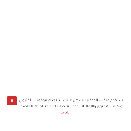
✖
نستخدم ملفات الكوكيز لنسهل عليك استخدام موقعنا الإلكتروني
ونكيف المحتوى والإعلانات وفقا لمتطلباتك واحتياجاتك الخاصة
المزيد