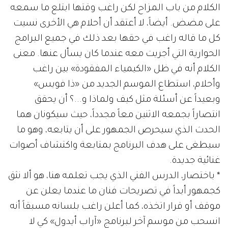
الكلام من باب المزاح لكن راغب وقتها ابتلع ما سمعه
على مضض. أيضاً، لا أعتقد أن أحلام هي الأخرى نسيت
كل ما قاله راغب في حقها بعد ذلك في جميع البرامج
الحوارية التي أجريت معه عندما كان يسأل عنها. معنى
الكلام أنه في ظل «الكيمياء المفقودة» بين راغب
وأحلام، استطاع الموسم الجديد من «ذا فويس»
وبعيداً عن أسئلة مثل كيف ولماذا و...؟ أن يحقق
انتصاراً بجمعه الاثنين معاً مجدداً، حيث سيكونان هما
الحدث الذي سيحرص الجمهور على أن يتابعه، وهو ما
سيطغى على هدف البرنامج بمتابعة واكتشاف أصوات
غنائية جديدة.
* باختصار، الدرس الفني الذي يجب تعلمه هنا، هو ألا نثق
كجمهور أبداً في تصريحات فنان ما عندما يعلن عن
موقف أو قرار اتخذه، كما أعلن راغب بلسانه مسبقاً أنه
انسحب من موسم آخر لبرنامج «آراب أيدول» كي لا