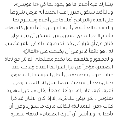
يشارك فيه أحلام، ها هو يعود لها في «ذا فويس»،
وبالتأكيد سيكون مبرر راغب الجديد أنه فرض شروطاً
على القناة والبرنامج أملياها على أحلام وستلتزم بها.
والحقيقة الغائبة هي أن «الفلوس دائماً تقول كلمتها»،
فأمام الأجر المادي المجزي من الممكن أن يتراجع أي
فنان عن أي قرار كان قد اتخذه، وما دام في الأمر مكسب
له.. هو دائماً قادر على أن يضحك على «الفانز»
والجمهور ويقنعهم بما يخدم مصلحته، ألم تتراجع نجاة
الصغيرة مؤخراً عن قرار اعتزالها الغناء وعادت بعد
غياب طويل بقصيدة من ألحان الموسيقار السعودي
طلال، بعد أن قبضت مبلغاً سال له اللعاب. وحتى
نعرف كيف عاد راغب وأحلام معاً، يقال «يا خبر النهارده
بفلوس.. بكرا يبقى ببلاش»، إلا إذا كان الاثنان قد قرآ
كتاب «فن اللامبالاة» للكاتب مارك مانسون، وقررا أن
يأخذا به. ولا أنسى أن أبارك انضمام «الديفا» سميرة