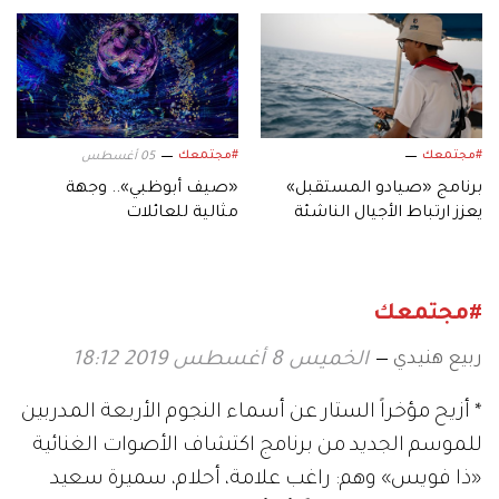
المحلي لثمار الإمارات
الشيخ زايد الصيفي»
#مجتمعك
#مجتمعك
05 أغسطس
برنامج «صيادو المستقبل»
«صيف أبوظبي».. وجهة
يعزز ارتباط الأجيال الناشئة
مثالية للعائلات
بالموروث البحري الإماراتي
#مجتمعك
ربيع هنيدي
الخميس 8 أغسطس 2019 18:12
* أزيح مؤخراً الستار عن أسماء النجوم الأربعة المدربين
للموسم الجديد من برنامج اكتشاف الأصوات الغنائية
«ذا فويس» وهم: راغب علامة، أحلام، سميرة سعيد