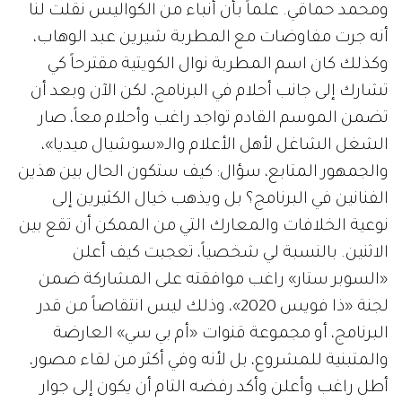
ومحمد حماقي. علماً بأن أنباء من الكواليس نقلت لنا
أنه جرت مفاوضات مع المطربة شيرين عبد الوهاب،
وكذلك كان اسم المطربة نوال الكويتية مقترحاً كي
تشارك إلى جانب أحلام في البرنامج، لكن الآن وبعد أن
تضمن الموسم القادم تواجد راغب وأحلام معاً، صار
الشغل الشاغل لأهل الأعلام والـ«سوشيال ميديا»،
والجمهور المتابع، سؤال: كيف ستكون الحال بين هذين
الفنانين في البرنامج؟ بل ويذهب خيال الكثيرين إلى
نوعية الخلافات والمعارك التي من الممكن أن تقع بين
الاثنين. بالنسبة لي شخصياً، تعجبت كيف أعلن
«السوبر ستار» راغب موافقته على المشاركة ضمن
لجنة «ذا فويس 2020»، وذلك ليس انتقاصاً من قدر
البرنامج، أو مجموعة قنوات «أم بي سي» العارضة
والمتبنية للمشروع، بل لأنه وفي أكثر من لقاء مصور،
أطل راغب وأعلن وأكد رفضه التام أن يكون إلى جوار