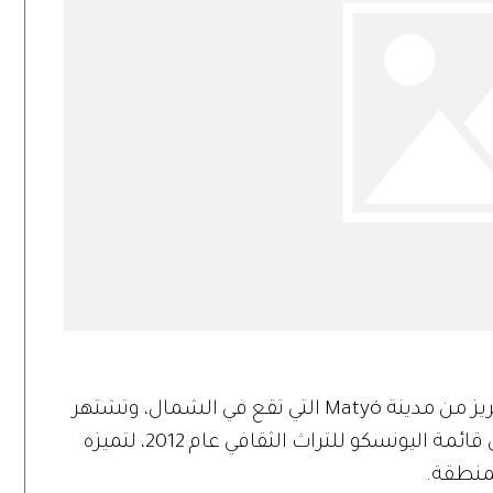
التذكار الأجمل من هذه الدولة، قطعة تطريز من مدينة Matyó التي تقع في الشمال، وتشتهر
بتطريزها الفريد والملون، والذي أضيف إلى قائمة اليونسكو للتراث الثقافي عام 2012، لتميزه
منطقة.