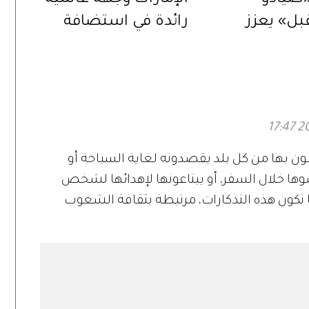
ل» يعزز
رائدة في استضافة
لأجيال الناشئة
بطولات «الفروسية»
ث البحري
ي
ون بها من كل بلد يقصدونه لغاية السياحة أو
وها خلال السفر، أو يبتاعونها لإهدائها لشخص
ا تكون هذه التذكارات، مرتبطة بثقافة الشعوب