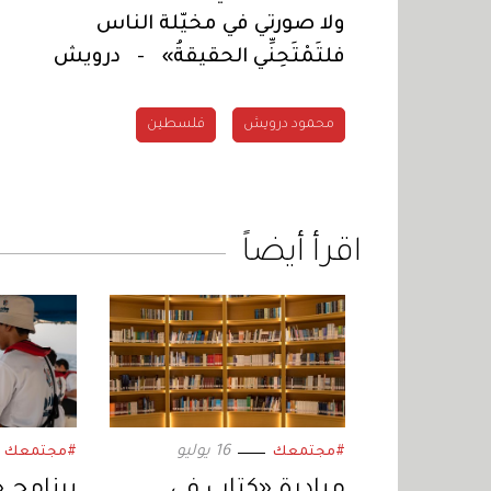
ولا صورتي في مخيّلة الناس
فلتَمْتَحِنِّي الحقيقةُ» - درويش
محمود درويش
فلسطين
اقرأ أيضاً
16 يوليو
#مجتمعك
#مجتمعك
مبادرة «كتاب في
برنامج 