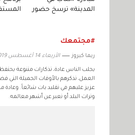
المدينة» ترسخ حضور
المستقب
أبوظبي «مدينة
ارتباط ا
القراءة»
بالمورو
الإمارات
#مجتمعك
ريما كيروز
الأربعاء 14 أغسطس 2019 17:47
يجلب الناس عادة، تذكارات متنوعة يحتفظ
العمل، تذكرهم بالأوقات الجميلة التي قض
عزيز عليهم في تقليد بات شائعاً. وعادة م
وتراث البلد أو تعبر عن أشهر معالمه.