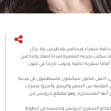
داعية شعراء ورسامين ومطربين، ولا يزال
لما شكلت تجربته المتميزة ميداناً للنقاد والباحثين
اقاً شعرية خاصة، ودونت تاريخاً في فنون
طس الحالي، احتفى فنانون تشكيليون فلسطينيون في مدينة
 إلى العلاقة بين الشعر والرسم، وأنجزوا عشرات
ي أيها المستحيل»، وهو مقطع لدرويش من
 العالم الشعري لدرويش وتجسيده في خطوط