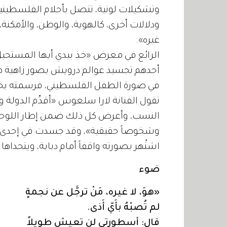
وتشكيلات لونية، تتصل بأحلام الفلسطينيي
ودلالات أخرى، كالهوية، والوطن، والأمكنة،
غيره».
الرائع في معرض «خذ بيدي أيها المستحيل» 
أحدهم تجسيد عوالم درويش بصور زاهية من 
في صورة الطفل الفلسطيني، فرسمته بحجم
تقول الفنانة لارا سلعوس «أقدِّم الدولة
النسب، وأعرض كل ذلك ضمن إطار اللو
وشخوصاً حقيقية»، وقد جسدت في إحدى ل
اشتُهر بصورته واقفاً أمام دبابة، ويتحداها 
ضوء
«هوَ، لا غيره، مَنْ ترجَّل عن نجمةٍ
لم تُصبْهُ بأَيّ أَذى.
قال: أسطورتي لن تعيش طويلاً