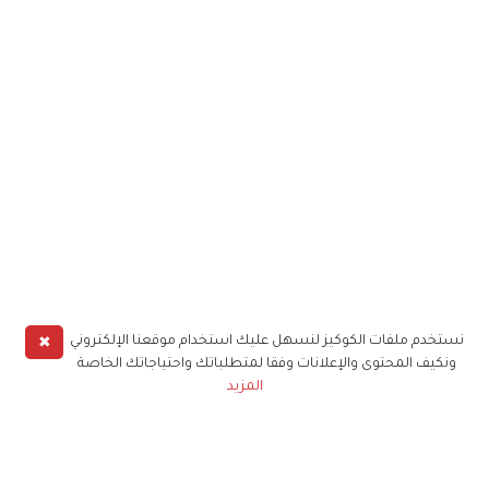
✖
نستخدم ملفات الكوكيز لنسهل عليك استخدام موقعنا الإلكتروني
ونكيف المحتوى والإعلانات وفقا لمتطلباتك واحتياجاتك الخاصة
المزيد