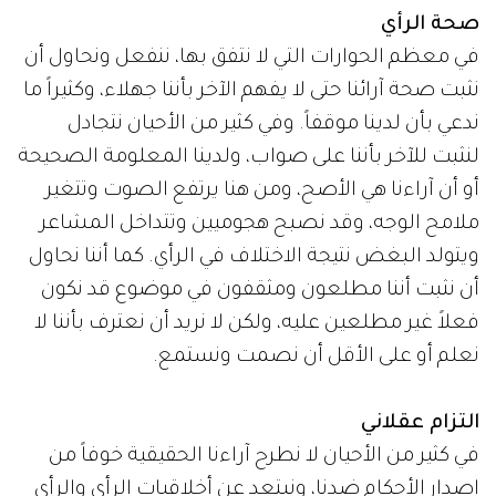
صحة الرأي
في معظم الحوارات التي لا نتفق بها، ننفعل ونحاول أن
نثبت صحة آرائنا حتى لا يفهم الآخر بأننا جهلاء، وكثيراً ما
ندعي بأن لدينا موقفاً. وفي كثير من الأحيان نتجادل
لنثبت للآخر بأننا على صواب، ولدينا المعلومة الصحيحة
أو أن آراءنا هي الأصح، ومن هنا يرتفع الصوت وتتغير
ملامح الوجه، وقد نصبح هجوميين وتتداخل المشاعر
ويتولد البغض نتيجة الاختلاف في الرأي. كما أننا نحاول
أن نثبت أننا مطلعون ومثقفون في موضوع قد نكون
فعلاً غير مطلعين عليه، ولكن لا نريد أن نعترف بأننا لا
نعلم أو على الأقل أن نصمت ونستمع.
التزام عقلاني
في كثير من الأحيان لا نطرح آراءنا الحقيقية خوفاً من
إصدار الأحكام ضدنا، ونبتعد عن أخلاقيات الرأي والرأي