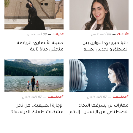
#أناقتك
#حياتك
08 أغسطس
08 أغسطس
داليا جيرودي: التوازن بين
جميلة الأنصاري: الرياضة
المنطق والحدس يصنع
منحتني حياة ثانية
التصميم
#مجتمعك
#مجتمعك
07 أغسطس
07 أغسطس
مهارات لن يسرقها الذكاء
الإجازة الصيفية.. هل تحل
الاصطناعي من الإنسان.. إليكم
مشكلات طفلك الدراسية؟
أبرزها!