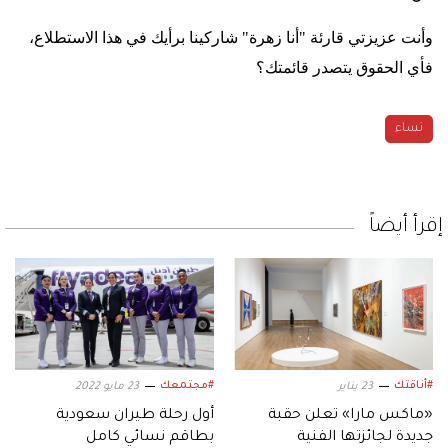
وأنت عزيزتي قارئة "أنا زهرة" شاركينا برأيك في هذا الاستطلاع،
فأي الحقوق يتصدر قائمتك؟
نساء
إقرأ أيضاً
#أناقتك
#مجتمعك
23 يناير
23 مايو 2022
«ماكس مارا» تعلن حقبة
أول رحلة طيران سعودية
جديدة لجائزتها الفنية
بطاقم نسائي كامل