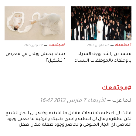
النسائية.. رحلة إبداعية عابرة
للقارات
#مجتمعك
#مجتمعك
07 مارس 2017
19 يناير 2017
محمد بن راشد يوجه المدراء
نساء يحملن ويلدن في معرض
بالإحتفاء بالموظفات النسـاء
" تشكيل"!
غداً
#مجتمعك
لاما عزت
الأربعاء 7 مارس 2012 16:47
قالت لى اعطيه 5جنيهات مقابل ما اخذتيه وظهر لى الجار الشيخ
لكن بظهره وقال لى اعطيه واخذى طلبك واتركيه ما معنى وجود
الماضى اى الجار المتوفى والحاضر وجود طفله مكان طفل