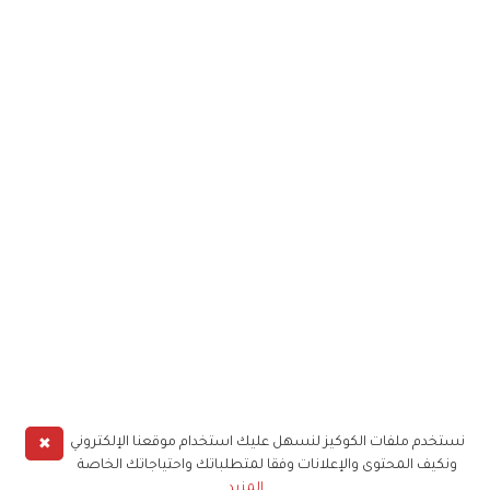
✖
نستخدم ملفات الكوكيز لنسهل عليك استخدام موقعنا الإلكتروني
ونكيف المحتوى والإعلانات وفقا لمتطلباتك واحتياجاتك الخاصة
المزيد