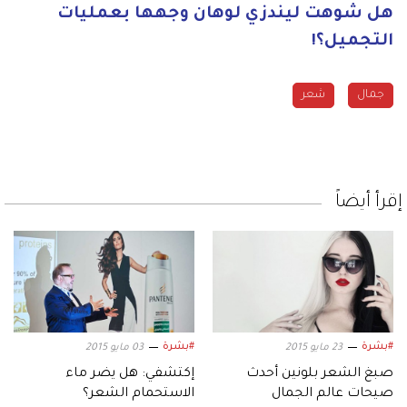
هل شوهت ليندزي لوهان وجهها بعمليات
التجميل؟!
جمال
شعر
إقرأ أيضاً
#بشرة
#بشرة
23 مايو 2015
03 مايو 2015
صبغ الشعر بلونين أحدث
إكتشفي: هل يضر ماء
صيحات عالم الجمال
الاستحمام الشعر؟