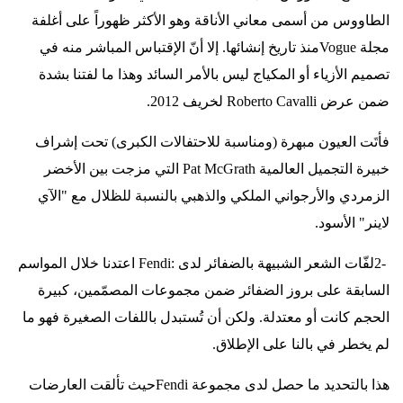
الطاووس من أسمى معاني الأناقة وهو الأكثر ظهوراً على أغلفة
مجلة
Vogue
منذ تاريخ إنشائها. إلا أنّ الإقتباس المباشر منه في
تصميم الأزياء أو المكياج ليس بالأمر السائد وهذا ما لفتنا بشدة
ضمن عرض
Roberto Cavalli
لخريف 2012
.
فأتَت العيون مبهرة (ومناسبة للاحتفالات الكبرى) تحت إشراف
خبيرة التجميل العالمية
Pat McGrath
التي مزجت بين الأخضر
الزمردي والأرجواني الملكي والذهبي بالنسبة للظلال مع "الآي
لاينر" الأسود
.
2-
لفّات الشعر الشبيهة بالضفائر لدى
Fendi:
اعتدنا خلال المواسم
السابقة على بروز الضفائر ضمن مجموعات المصمّمين، كبيرة
الحجم كانت أو معتدلة. ولكن أن تُستبدل باللفات الصغيرة فهو ما
لم يخطر في بالنا على الإطلاق
.
هذا بالتحديد ما حصل لدى مجموعة
Fendi
حيث تألقت العارضات