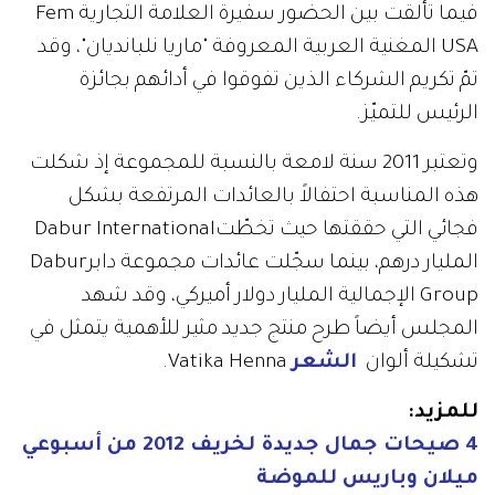
فيما تألقت بين الحضور سفيرة العلامة التجارية Fem
USA المغنية العربية المعروفة "ماريا نلبانديان"، وقد
تمّ تكريم الشركاء الذين تفوقوا في أدائهم بجائزة
الرئيس للتميّز.
وتعتبر 2011 سنة لامعة بالنسبة للمجموعة إذ شكلت
هذه المناسبة احتفالاً بالعائدات المرتفعة بشكل
فجائي التي حققتها حيث تخطّتDabur International
المليار درهم، بينما سجّلت عائدات مجموعة دابرDabur
Group الإجمالية المليار دولار أميركي، وقد شهد
المجلس أيضاً طرح منتج جديد مثير للأهمية يتمثل في
تشكيلة ألوان
الشعر
Vatika Henna.
للمزيد:
4 صيحات جمال جديدة لخريف 2012 من أسبوعي
ميلان وباريس للموضة