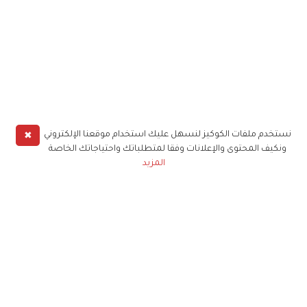
✖
نستخدم ملفات الكوكيز لنسهل عليك استخدام موقعنا الإلكتروني
ونكيف المحتوى والإعلانات وفقا لمتطلباتك واحتياجاتك الخاصة
المزيد
حملوا تطبيق
زهرة الخليج