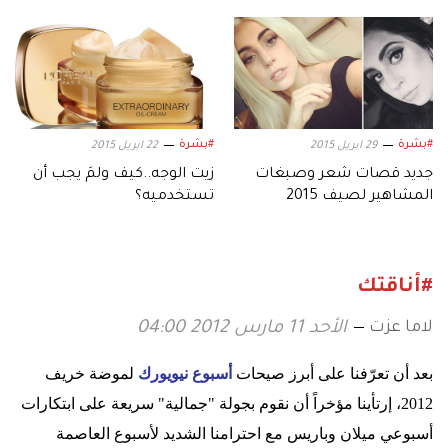
#بشرة
#بشرة
29 ابريل 2015
22 ابريل 2015
جديد قصات شعر وصبغات
زيت الوجه..كيف ولمَ يجب أن
المشاهير لصيف 2015
تستخدميه؟
#أناقتك
لاما عزت
الأحد 11 مارس 2012 04:00
بعد أن تعرّفنا على أبرز صيحات
أسبوع نيويورك
لموضة خريف
2012، إرتأينا مؤخراً أن نقوم بجولة "جمالية" سريعة على ابتكارات
أسبوعي ميلان وباريس مع احترامنا الشديد لأسبوع العاصمة