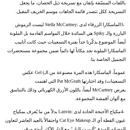
باللفات المنسّقة بإتقان مع تسريحة ذيل الحصان، ما يجعل
التسريحة ككل تتصدر قائمة اتّجاهات موسم الخريف المقبل
.
3-
الماسكارا الزرقاء لدى
Stella McCartney:
ليست الرموش
البارزة والـ
Spiky
هي السائدة خلال المواسم القادمة بل الملونة
أيضاً. الموضوع يذكّرنا جداً بفترة التسعينات حيث كانت أنابيب
الماسكارا الملونة تجد مكاناً لها دائماً ضمن مجموعة مستحضرات
التجميل الخاصة بنا
.
عموماً، الماسكارا هذه المرة مصنوعة من الـ
Gel (
عكس
التسعينات) وقد اختارتها
Pat McGrath
التي اهتمت
بعرض
McCartney
أيضاً، باللون الأزرق الكهربائي وذلك بالتناسق
مع ألوان أقمشة المجموعة
.
4-
مكياج الأجنحة الحادة لدى
Lanvin:
بدلاً من ما يُعرف بمكياج
عيون القطة أي الـ
Cat Eye Makeup
واحتفالاً بالعيد العاشر لتعاون
المصمّم المبدع "ألبيرت الباز" مع الدار الأكثر أنوثة ورقي