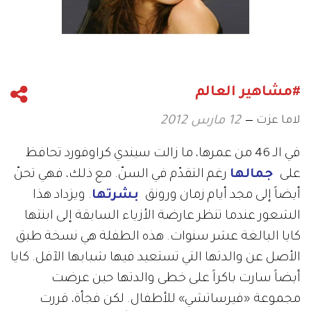
#مشاهير العالم
لاما عزت
12 مارس 2012
في الـ 46 من عمرها، ما زالت سيندي كراوفورد تحافظ
على
جمالها
رغم التقدّم في السنّ. مع ذلك، فهي تحنّ
أيضاً إلى مجد أيام زمان ورونق
بشرتها
. ويزداد هذا
الشعور عندما تنظر عارضة الأزياء السابقة إلى ابنتها
كايا البالغة عشر سنوات. هذه الطفلة هي نسخة طبق
الأصل عن والدتها التي تستعيد فيها شبابها الآفل. كايا
أيضاً سارت باكراً على خطى والدتها حين عرضت
مجموعة «فيرساتشي» للأطفال. لكن فجأة، قررت