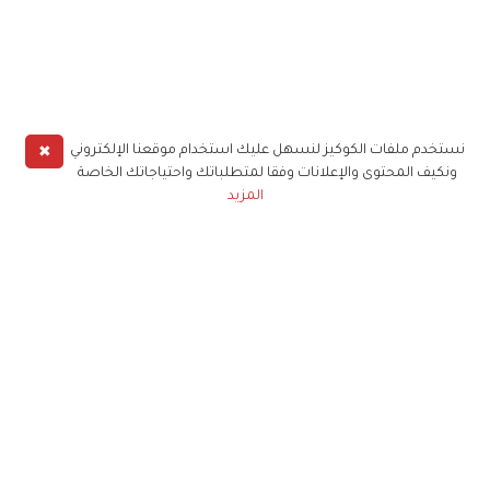
✖
نستخدم ملفات الكوكيز لنسهل عليك استخدام موقعنا الإلكتروني
ونكيف المحتوى والإعلانات وفقا لمتطلباتك واحتياجاتك الخاصة
المزيد
حملوا تطبيق
زهرة الخليج