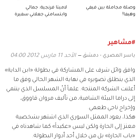
وصلة مجاملة بين فيفي
لاميتا فرنجية: جمالي
وهيفا!
وابتسامتي جعلاني سفيرة
للسياحة في بلدي
#مشاهير
ياسر المصري - دمشق
الأحد 11 مارس 2012 04:00
وافق وائل شرف على المشاركة في بطولة «ابن الداية»
الذي ينطلق تصويره في نهاية الشهر الحالي وفق ما
أعلنت الشركة المنتجة. علماً أنّ المسلسل الذي ينتمي
إلى دراما البيئة الشامية، من تأليف مروان قاووق،
وإخراج ناجي طعمي.
هكذا، يعود الممثل السوري الذي اشتهر بشخصية
معتز إلى الحارة ولكن ليس «عكيداً» كما شاهدناه في
«باب الحارة» بل من خلال أحد أدوار البطولة.