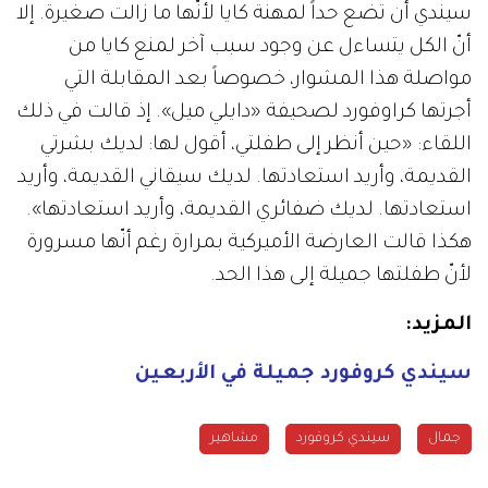
سيندي أن تضع حداً لمهنة كايا لأنّها ما زالت صغيرة. إلا
أنّ الكل يتساءل عن وجود سبب آخر لمنع كايا من
مواصلة هذا المشوار، خصوصاً بعد المقابلة التي
أجرتها كراوفورد لصحيفة «دايلي ميل». إذ قالت في ذلك
اللقاء: «حين أنظر إلى طفلتي، أقول لها: لديك بشرتي
القديمة، وأريد استعادتها. لديك سيقاني القديمة، وأريد
استعادتها. لديك ضفائري القديمة، وأريد استعادتها».
هكذا قالت العارضة الأميركية بمرارة رغم أنّها مسرورة
لأنّ طفلتها جميلة إلى هذا الحد.
المزيد:
سيندي كروفورد جميلة في الأربعين
جمال
سيندي كروفورد
مشاهير