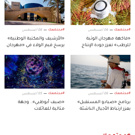
#مجتمعك
#مجتمعك
06 أغسطس
06 أغسطس
«فاكهة مهرجان الوثبة
«الأرشيف والمكتبة الوطنية»
للرطب» تعزز جودة الإنتاج
يرسخ قيم الولاء في «مهرجان
المحلي لثمار الإمارات
الشيخ زايد الصيفي»
#مجتمعك
#مجتمعك
06 أغسطس
05 أغسطس
برنامج «صيادو المستقبل»
«صيف أبوظبي».. وجهة
يعزز ارتباط الأجيال الناشئة
مثالية للعائلات
بالموروث البحري الإماراتي