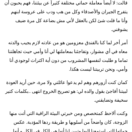
قالت: لا أيضاً معاملة حماتي مختلفة كثيراً عن بيئتنا، فهم يحبون أن
يتفرج الجيران والأصدقاء وكل من هب ودب على عروسة ابنهم
وأنا ما قلت شئ لكن بالعقل لأني مش بضاعة كل مرة ضيف
يشوفني
.
أمر أخر لما كنا بالفندق معزومين هو من عادته لازم يجيب والدته
معاه في أي مشوار، وتفاجئنا بمعاملتها لي أنا وأمي حيث تجاهلتنا
تماما و طلبت لنفسها المشروب من دون أية اكتراث لوجودي أنا
وأمي، ونحن تربيتنا ليست هكذا
.
كمان كنت أزورهم وهم لم يدعوا عائلتي ولا مرة، حين أريد العودة
لبيتنا أفاجئ بقول والده لي: هو تصريح الخروج انتهى ..بكلمات كتير
سخيفة وتضايقني
.
وكنت ألاحظ كمتخصص ومن خبرتي البيئة الراقية التي أتت منها
الزوجة، كان واضحاً من أسلوبها و طريقة ردها المؤدبة. عكس
حماتها التي استمعنا إليها وتبين لنا أنها هي الكل في الكل و أنها