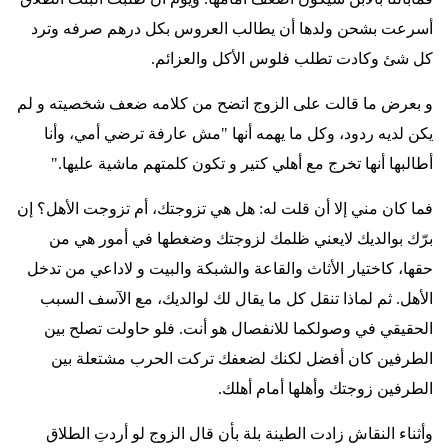
أسرعت بشحن ولدها أن يطالب العروس بكل درهم صرفه وترد
كل شئ وكادت تطلب فلوس الأكل والعزائم
.
و بعرض ما قالت على الزوج اتضح من كلامه ضعف شخصيته و لم
يكن لديه ردود، وكل ما يهمه أنها "مش عارفة ترضي أمي، وأنا
أطالبها أنها تخرج مع أهلي كتير و تكون كلمتهم ماشية عليها
".
فما كان مني إلا أن قلت له: هل هي تزوجتك، أم تزوجت الأهل؟ إن
برّك بوالديك لايعني ظلمك لزوجتك وضغطها في أمور هي من
حقها، كاختيار الأثاث والقاعة والشبكة والبيت و لاداعي من تدخل
الأهل. ثم لماذا تنقل كل ما يقال لك لوالديك، مع الآسف السبب
الحقيقي في وصولكما للانفصال هو أنت. فلو حاولت تصلح بين
الطرفين كان أفضل لكنك لضعفك تركت الحرب مشتعلة بين
الطرفين زوجتك وأهلها أمام أهلك
.
وأثناء النقاش زادت الطينة بلة بأن قال الزوج لو أردتِ الطلاق