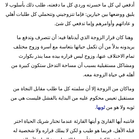
أدفعي لي كل ما خسرته وردي كل ما دفعته، طلب ذلك بأسلوب لا
يليق ووضعها بين خيارين: فإما تتزوجيني وتتحملي كل طلبات أهلي
و عاداتهم وأوامرهم وإما تدفعي كل شئ
.
وهنا كان قرار الزوجة الذي أيدناها فيه: أن تتصرف وتدفع ما
يريدونه بدلاً من أن تكمل حياتها بتعاسة مع أسرة وزوج مختلف
تمام الاختلاف عنها، وزوج ليس قراره بيده مما ينذر بكوارث
ومشاكل مستقبلية بسبب أن مساحة التدخل ستكون كبيرة من
أهله في حياة الزوجة معه
.
وماكان من الزوجة إلا أن سلمته كل ما طلب مقابل النجاة من
مستقبل تعيس محكوم عليه من البداية بالفشل فليست هي من
ثوبه ولا هو من
ثوبها
.
فانتبه أيها القارئ و أيتها القارئة عندما تختار شريك الحياة اختر
قبله الأهل، فربما هو طيب و لكن لا يملك قراره ولا شخصية له