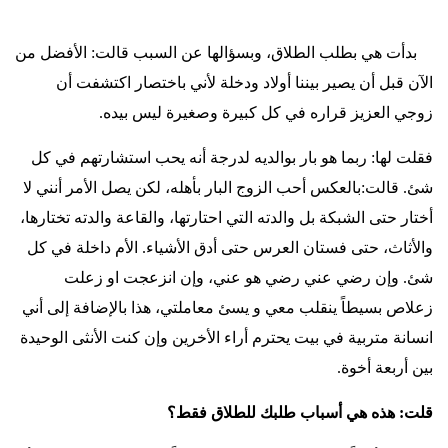
بدأت هي بطلب الطلاق، وبسؤالها عن السبب قالت: الأفضل من
الآن قبل أن يصير بيننا أولاد ودخلة لأني باختصار اكتشفت أن
زوجي العزيز قراره في كل كبيرة وصغيرة ليس بيده
.
فقلت لها: ربما هو بار بوالديه لدرجة أنه يحب استشارتهم في كل
شئ. قالت:بالعكس أحب الزوج البار بأهله، لكن يصل الأمر أنني لا
أختار حتى الشبكة بل والدته التي احتارتها، والقاعة والدته تختارها،
والأثاث، حتى فستان العرس حتى أدق الأشياء. الأم داخلة في كل
شئ. وإن رضي عني رضي هو عني، وإن انزعجت او زعلت
زعلاص بسيطاً ينقلب معي و يسئ معاملتي، هذا بالإضافة إلى أني
انسانة متربية في بيت يحترم أراء الأخرين وإن كنت الأنثى الوحيدة
بين أربعة أخوة
.
قلت: هذه هي أسباب طلبك للطلاق فقط؟