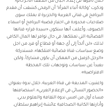
خلال تأثيرها في إعداد أجيال من النصف الآخر كأم».
وذكرت "وكالة أنباء المرأة" أن الرمحي كشفت أن مقدم
البرنامج في قناتي العربية والجزيرة لا يملك سوى
صلاحيات محدودة في اختيار قضية البرنامج أو اسماء
الضيوف، وأعلنت أنها ستكون «سيدة قرار» قناتها
الفضائية التي تمتلكها، في حال توافر لها المال الكافي
لذلك «لن ألجأ إلى أي جهة أو قطاع أو فرد من اجل
وضع سياسات قناة فضائية امتلكها»، مستدركة
«الرجل كزميل من الممكن أن يكون مشاركاً، ولكن
بعيداً عن سياسات وتوجهات تلك المحطة
الافتراضية».
واعتبرت المذيعة في قناة العربية، خلال ندوة بعنوان
«الحضور النسائي في الإعلام العربي»، استضافتها
مساء أول من امس ندوة الثقافة والعلوم بدبي،
وأدارتها الكاتبة الصحافية عائشة إبراهيم سلطان،