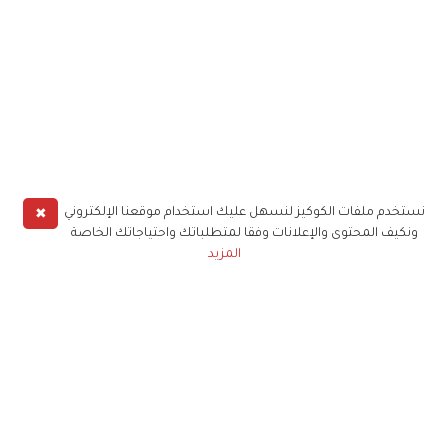
✖
نستخدم ملفات الكوكيز لنسهل عليك استخدام موقعنا الإلكتروني
ونكيف المحتوى والإعلانات وفقا لمتطلباتك واحتياجاتك الخاصة
المزيد
حملوا تطبيق
زهرة الخليج