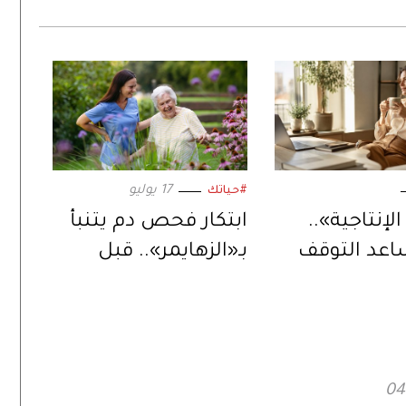
17 يوليو
#حياتك
الإنتاجية»..
ابتكار فحص دم يتنبأ
اعد التوقف
بـ«الزهايمر».. قبل
في إنجاز
ظهور الأعراض