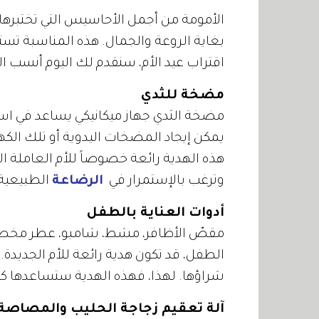
الأمومة من أجمل الأحاسيس التي تختبرها ال
بغاية الروعة والجمال. هذه المناسبة تستح
اقتراب عيد الأم، سنقدم لك اليوم أنسب اله
مضخة للثدي
مضخة الثدي جهاز ميكانيكي يساعد في است
يمكن إيجاد المضخات اليدوية أو تلك الكهرب
هذه الهدية رائعة خصوصاً للأم العاملة ا
وترغب بالإستمرار في
الرضاعة
الطبيعية.
أدوات العناية بالطفل
مقصّ الأظافر، مشط، شامبو، عطر مخصص 
الطفل، قد تكون هدية رائعة للأم الجديدة. ع
شراؤها. لهذا، فهذه الهدية ستساعدها كثير
آلة تعقيم زجاجة الحليب والمصاصة