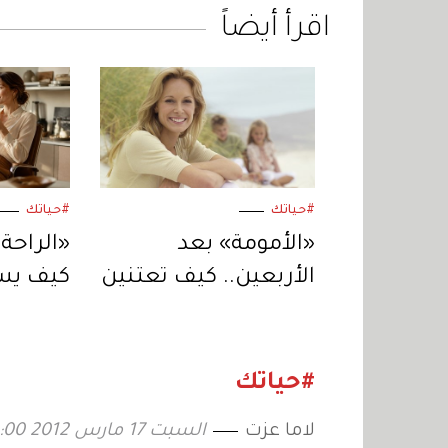
اقرأ أيضاً
#حياتك
#حياتك
«الأمومة» بعد
«الراحة 
الأربعين.. كيف تعتنين
كيف يس
بجسمكِ في هذه
القصير 
المرحلة؟
المزيد؟
#حياتك
لاما عزت
السبت 17 مارس 2012 04:00