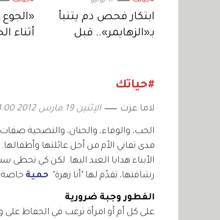
17 يوليو
#حياتك
#حياتك
ابتكار فحص دم يتنبأ
«الجوع 
بـ«الزهايمر».. قبل
أثناء ال
ظهور الأعراض
شائعة 
تحقيق أ
#حياتك
لاما عزت
الإثنين 19 مارس 2012 04:00
الحب، والوفاء، والحنان، والتضحية صفات ل
الأبناء هدايا العيد اليها. لكن كي تحظى 
رشاقتها، تقدّم لها "أنا زهرة"
حمية
خاصة.
الفطور وجبة ضرورية
على كل أم أو امرأة ترغب في الحفاظ على و