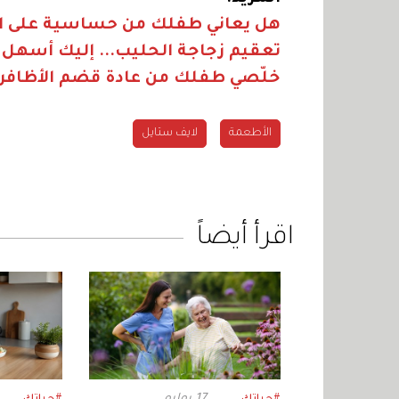
هل يعاني طفلك من حساسية على ا
تعقيم زجاجة الحليب... إليك أسهل 
خلّصي طفلك من عادة قضم الأظافر
الأطعمة
لايف ستايل
اقرأ أيضاً