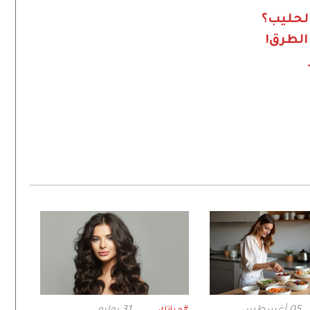
لحليب؟
الطرق!