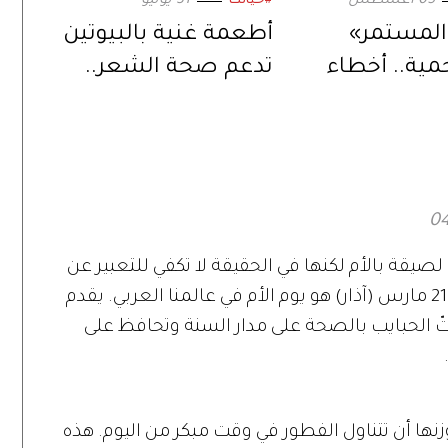
05 أغسطس
31 يوليو
#حياتك
المستمر»
أطعمة غنية بالبيوتين
حمية.. أخطاء
تدعم صحة الشعر..
تمنعكِ من
وتعزز وظائف الدماغ
هدافكِ
صيقة بالأم لكنها في الحقيقة لا تكفي للتعبير عن
مدى تفاني الأم من أجل عائلتها وأطفالها. 21 مارس (آذار) هو يوم الأم في عالمنا العربي. يقدم
ستّ الحبايب بالصحة على مدار السنة وتحافظ على
زنها أن تتناول الفطور في وقت مبكر من اليوم. هذه