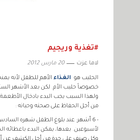
#تغذية وريجيم
لاما عزت
20 مارس 2012
الحليب هو
الغذاء
الأهم للطفل لأنه يمنح
خصوصاً حليب الأم. لكن بعد الأشهر الست
ولهذا السبب يجب البدء بادخال الأطعمة ا
من أجل الحفاظ على صحته وحياته :
- 6 أشهر: عند بلوغ الطفل شهره السادس،
لأسبوعين. بعدها، يمكن البدء باعطائه ا
وكل صنف على حدة من أجل الكشف عن أي 