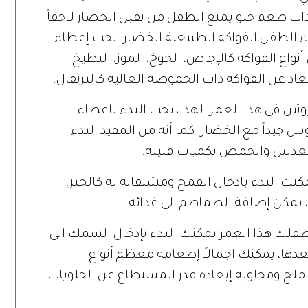
ذات طعم حلو يمنع الطفل من تقبل الخضار لاحقاً.
طاء الطفل الفواكه الطبيعية الخضار. يجب إعطاء
 أنواع الفواكه كالإجاص، الخوخ، الموز، البطيخ
بتعاد عن الفواكه ذات الحموضة العالية كالبرتقال.
بروتين في هذا العمر. لهذا، يجب البدء باعطاء
 جيداً مع الخضار. كما أنه من المفيد البدء
 العدس والحمص بكميات قليلة.
 الفترة، يمكنك البدء بادخال القمح ومشتقاته له كالخبز،
، يمكن إضافة الطماطم الى غذائه.
 طفلك هذا العمر يمكنك البدء بإدخال السمك الى
عدها، يمكنك اجمالاً إطعامه معظم أنواع
لح ومحاولة إبعاده قدر المستطاع عن الحلويات.