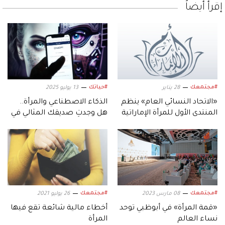
إقرأ أيضاً
#مجتمعك
#حياتك
28 يناير
13 يوليو 2025
«الاتحاد النسائي العام» ينظم
الذكاء الاصطناعي والمرأة..
المنتدى الأول للمرأة الإماراتية
هل وجدتِ صديقك المثالي في
والكويتية
ChatGPT؟
#مجتمعك
#مجتمعك
08 مارس 2023
26 يوليو 2021
«قمة المرأة» في أبوظبي توحد
أخطاء مالية شائعة تقع فيها
نساء العالم
المرأة