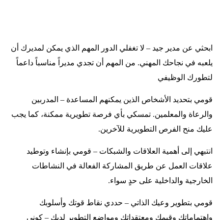
ابحثي عن مدير جيد – لا تغفلي الدور المهم الذي يمكن لمديرك أن
يلعبه في نجاحك المهني. من المهم أن تجدي مديراً مناسباً داعماً
لتطورك الوظيفي
قومي بتحديد الأشخاص الذين يمكنهم المساعدة – المدربين
والرعاة والمعلمين. تمسكي بأي فرصة تطويرية ممكنة، كما يجب
عليك منح الفرص التطويرية للآخرين
.
انتبهي إلى أهمية العلاقات والشبكات – قومي بإنشاء وتوطيد
علاقات العمل عن طريق المشاركة الفعالة في النشاطات
الخارجية والداخلية على حدٍ سواء
.
قومي بتطوير وعيك الذاتي – حددي نقاط قوتك وأسلوبك
واهتماماتك وقيمك ومعتقداتك ومواضع التطوير لديك – كوني