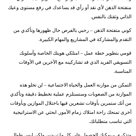
منفتحة الذهن لأي نقد أو رأي قد يساعدك في رفع مستوى وعيك
الذاتي وثقتك بالنفس
.
كوني متفتحة الذهن – رحبي بالفرص حال ظهورها وتأكدي من
التقدم والمشاركة في المشاريع والمهام الكبيرة
.
قومي بتطوير خطة عمل – امتلكي هويتك الخاصة وأسلوبك
التسويقي الفريد الذي قد تشاركينه مع الآخرين في الأوقات
المناسبة
.
التمكن من موازنة العمل والحياة الاجتماعية – لن تخلو هذه
الموازنة من الصعوبات وستستلزم عملية تخطيط دقيقة وتأكدي
من أنك ستمرين بأوقات تشعرين فيها باختلال الموازين وبأوقات
أخرى تمنحك راحة امتلاك زمام الأمور. ابحثي عن الاستراتيجية
التي تناسب متطلباتك
.
وتذكري – يمكنك الحصول على كل ما تريدين ولكن ليس طوال