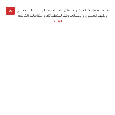
✖
نستخدم ملفات الكوكيز لنسهل عليك استخدام موقعنا الإلكتروني
ونكيف المحتوى والإعلانات وفقا لمتطلباتك واحتياجاتك الخاصة
المزيد
حملوا تطبيق
زهرة الخليج
الاشتراك للحصول على ملخص أسبوعي على بريدك
الإلكتروني