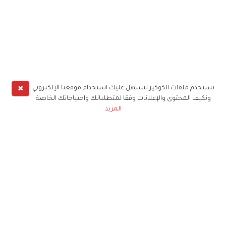
✖
نستخدم ملفات الكوكيز لنسهل عليك استخدام موقعنا الإلكتروني
ونكيف المحتوى والإعلانات وفقا لمتطلباتك واحتياجاتك الخاصة
المزيد
حملوا تطبيق
زهرة الخليج