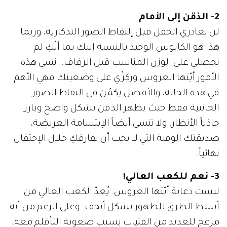
2- الذقن إلى الأمام
لن تغادري الحفل قبل إلتقاط الصور التذكارية، وربما
هذا هو الكابوس الوحيد بالنسبة إليك بما أنّكِ لم
تحصلي على الوزن المناسب قبل الزفاف. انسي هذه
الأمور أيّتها العروس وركزّي على وضعيتك فهي الأهم
في هذه الحالة، والأفضل يكمُن في التقاط الصور
الجانبية فقط حيث يظهر الذقن بشكل واضح وبارز
جاذباً الأنظار. ولا تنسي أيضاً الإبتسامة العريضة،
صديقتك الوفية التي لا يجب أن تفارقكِ خلال الإحتفال
نهائياً.
3- نعم للكعب العالي!
ليست دعابة أيّتها العروس. يُعدّ الكعب العالي من
أبسط الطرق للظهور بشكل أنحف. وعلى الرغم من أنه
مزعج للعديد من الفتيات بسبب صعوبة التأقلم معه،