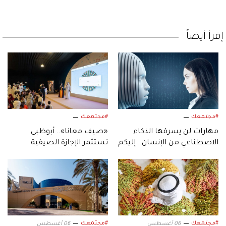
إقرأ أيضاً
#مجتمعك
#مجتمعك
مهارات لن يسرقها الذكاء
«صيف معانا».. أبوظبي
الاصطناعي من الإنسان.. إليكم
تستثمر الإجازة الصيفية
أبرزها!
بفعاليات متنوعة
#مجتمعك
#مجتمعك
06 أغسطس
06 أغسطس