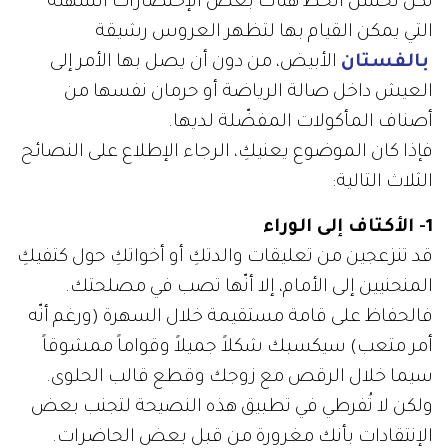
لكن لحسن الحظ هناك بعض الإختصارات السهلة
التي يمكن القيام بها لتظهر العروس رشيقة
بالفستان
الأبيض، من دون أن يصل بها الأمر إلى
العيش داخل صالة الرياضة أو حرمان نفسها من
أصناف المأكولات المفضّلة لديها.
فإذا كان الموضوع يعنيكِ، الرجاء الإطلاع على النصائح
الثلاث التالية:
1- الأكتاف إلى الوراء
قد تنزعجين من تعليقات والدتكِ أو أخواتكِ حول كتفيكِ
المنحنيين إلى الأمام، إلا أنّها تصب في مصلحتك.
فالحفاظ على قامة مستقيمة خلال السهرة (ورغم أنّه
أمر متعب) سيكسبك شكلاً جميلاً وقواماً ممشوقاً
سيما خلال الرقص مع زوجك وقطع قالب الحلوى.
ولكن لا تُفرطي في تطبيق هذه النصيحة لتجنب بعض
الإنتقادات بأنك مغرورة من قبل بعض الحاضرات.