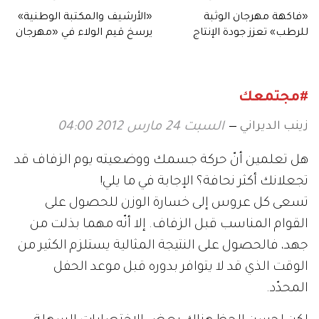
«فاكهة مهرجان الوثبة
«الأرشيف والمكتبة الوطنية»
للرطب» تعزز جودة الإنتاج
يرسخ قيم الولاء في «مهرجان
المحلي لثمار الإمارات
الشيخ زايد الصيفي»
#مجتمعك
زينب الديراني
السبت 24 مارس 2012 04:00
هل تعلمين أنّ حركة جسمك ووضعيته يوم الزفاف قد
تجعلانك أكثر نحافة؟ الإجابة في ما يلي!
تسعى كل عروس إلى خسارة الوزن للحصول على
القوام المناسب قبل الزفاف. إلا أنّه مهما بذلت من
جهد، فالحصول على النتيجة المثالية يستلزم الكثير من
الوقت الذي قد لا يتوافر بدوره قبل موعد الحفل
المحدّد.