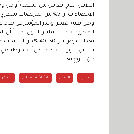
الثلاثين اللاتي يعانين من السمنة أو من 
الإحصاءات أن 5% من المريضا
وحتى بقية العمر. وحذر المؤتمر في ختام ت
المعروفة طبيا بسلس البول ، مبيناً أن 
بهذا المرض بين 30 ـ 0
سلس البول اعتقادا منهن أنه آمر طبيعي ون
من البوح بها .
الخليج
النساء
هشاشة العظام
مؤتمر