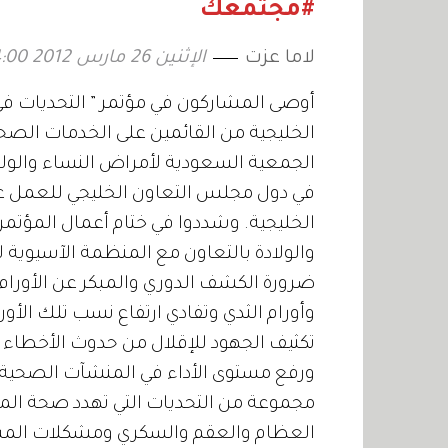
2026
#مجتمعك
لاما عزت
الإثنين 26 مارس 2012 04:00
أوصى المشاركون في مؤتمر ” التحديات في 
الخليجية من القائمين على الخدمات الصحي
الجمعية السعودية لأمراض النساء والولا
في دول مجلس التعاون الخليجي للعمل ع
الخليجية. وشددوا في ختام أعمال المؤتم
والولادة بالتعاون مع المنظمة الآسيوية لط
ضرورة الكشف الدوري والمبكر عن الأورام ا
وأورام الثدي وتفادي ارتفاع نسب تلك الأو
تكثيف الجهود للإقلال من حدوث الأخطاء 
ورفع مستوى الأداء في المنشآت الصحية ، 
مجموعة من التحديات التي تهدد صحة المر
العظام والعقم والسكري ومشكلات المسا