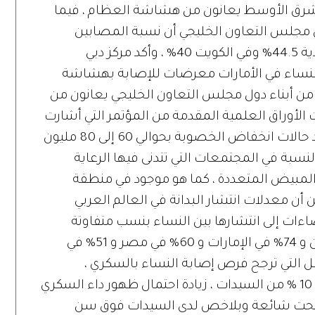
أن 30% من سكان الشرق الأوسط يعانون من هشاشة العظام ، فيما
ل مجلس التعاون الخليجي أن نسبة المصابين
بهشاشة من السيدات بلغت في السعودية 44.5% وفي الكويت 40% ، وأكد مركز دبي
مفاصل أن أكثر من 80% من النساء في الأمارات معرضات للإصابة بهشاشة
ام ، فيما ذكرت دراسة طبية أن 90% من أبناء دول مجلس التعاون الخليجي يعانون من
الأوراق العلمية المقدمة من المؤتمر التي أشارت
إلى أن منظمة الصحة العالمية قدرت عدد حالات انخفاض الخصوبة بحوالي 60 إلى 80 مليون
لنسبة في المجتمعات التي تتدنى فيها الرعاية
المبيض المتعددة ، كما هو موجود في منطقة
أن معدلات انتشار البدانة في العالم العربي
ات إلى انتشارها بين النساء بنسب متفاوتة
تصل إلى 83% في البحرين ، و 75% في لبنان و 74% في الإمارات و 60% في مصر و 51% في
مل التي ترجح فرص إصابة النساء بالسكري ،
كظاهرة تكيسات المبايض التي تصيب 5 – 10 % من السيدات ، زيادة احتمال ظهور داء السكري
صبحت شائعة وبلاخص لدى السيدات فوق سن