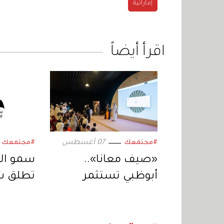
إماراتية
اقرأ أيضاً
07 أغسطس
#مجتمعك
#مجتمعك
«صيف معانا»..
سمو ال
أبوظبي تستثمر
تطلق ش
الإجازة الصيفية
الأقوى 
بفعاليات متنوعة
ليوم الم