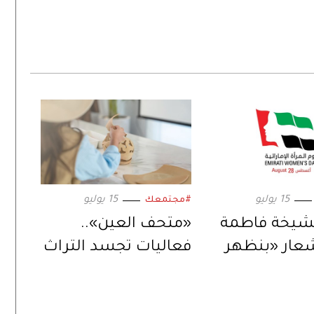
15 يوليو
15 يوليو
#مجتمعك
شيخة فاطمة
«متحف العين»..
عار «بنظهر
فعاليات تجسد التراث
والأفضل»..
الثقافي الإماراتي
رأة الإماراتية