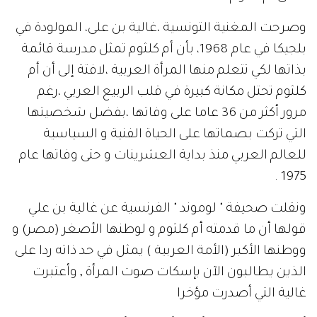
وصرحت المغنية التونسية ،غالية بن على، المولودة في
بلجيكا في عام 1968، بأن أم كلثوم تمثل مدرسة قائمة
بذاتها لكي تتعلم منها المرأة العربية ،لافتة إلى أن أم
كلثوم تحتل مكانة كبيرة في قلب الربيع العربي ،رغم
مرور أكثر من 36 عاما على وفاتها ،بفضل شخصيتها
التي تركت بصماتها على الحياة الفنية و السياسية
للعالم العربي منذ بداية العشرينات و حتى وفاتها عام
1975 .
ونقلت صحيفة " لوموند " الفرنسية عن غالية بن علي
قولها أن ما قدمته أم كلثوم و لوطنها الأصغر (مصر) و
ووطنها الأكبر (الأمة العربية ) يمثل في حد ذاته ردا على
الذين يطالبون الآن بإسكات صوت المرأة , وأعتبرت
غالية التي أصدرت مؤخرا