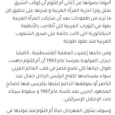
ألبوما بصوتها عن أغاني أم كلثوم أن كوكب الشرق
تمثل رمزا لحرية المرأة العربية و قدرتها على تحقيق كل
ما تريد من طموحات بعد أن شاركت المرأة العربية
بقوة في الثورات العربية التي أطاحت بالأنظمة
الديكتاتورية التي كانت جاثمة على صدور الشعوب
العربية منذ عقود طويلة .
ومن جانبها إعتبرت المغنية الفلسطينية ، كاميليا
جبران ،المولودة بفرنسا عام 1963 أن أم كلثوم جاهدت
طوال حياتها لكي تضع مصر في قلب العالم العربي
سواء بمساندتها لكفاح الرئيس الراحل جمال عبد
الناصر أو بموقفها الداعم لبلدها بتكريس فنها لصالح
المجهود الحربي بعد نكسة عام 1967 و سقوط سيناء
تحت الإحتلال الإسرائيلي .
وسوف يتناول المهرجان حياة أم كلثوم منذ مولدها في