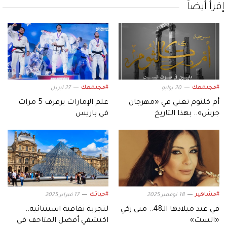
إقرأ أيضاً
#مجتمعك
#مجتمعك
20 يوليو
27 ابريل
أم كلثوم تغني في «مهرجان
علم الإمارات يرفرف 5 مرات
جرش».. بهذا التاريخ
في باريس
#مشاهير
#حياتك
18 نوفمبر 2025
17 فبراير 2025
في عيد ميلادها الـ48.. منى زكي
لتجربة ثقافية استثنائية..
«الست»
اكتشفي أفضل المتاحف في