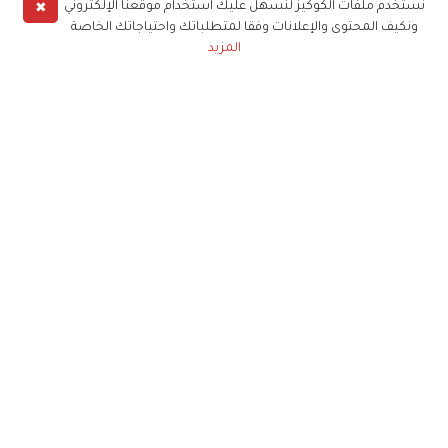
✖
نستخدم ملفات الكوكيز لنسهل عليك استخدام موقعنا الإلكتروني
ونكيف المحتوى والإعلانات وفقا لمتطلباتك واحتياجاتك الخاصة
المزيد
حملوا تطبيق
زهرة الخليج
الاشتراك للحصول على ملخص أسبوعي على بريدك
الإلكتروني