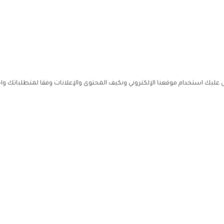
ليك استخدام موقعنا الإلكتروني ونكيف المحتوى والإعلانات وفقا لمتطلباتك وا
حملوا ت
ص
زهرة ال
ي