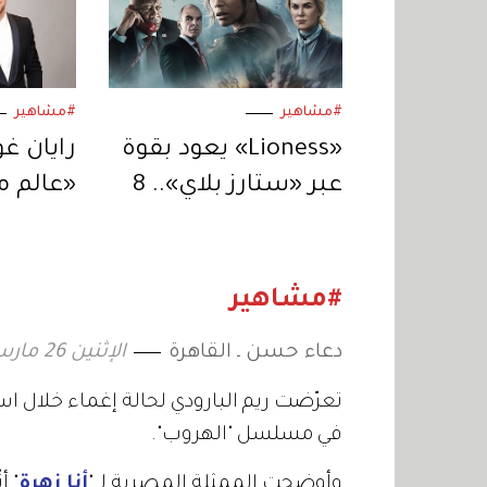
#مشاهير
#مشاهير
«Lioness» يعود بقوة
رايان غ
عبر «ستارز بلاي».. 8
«عالم م
حلقات من التشويق
يكون ال
المتواصل
لنيكولا
#مشاهير
دعاء حسن ـ القاهرة
الإثنين 26 مارس 2012 04:00
تعرّضت ريم البارودي لحالة إغماء خلال 
في مسلسل "الهروب".
وأوضحت الممثلة المصرية لـ "
أنا زهرة
" أ