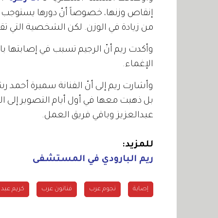
إنقاص وزنها، خصوصاً أنّ دورها يستوجب ال
من زيادة في الوزن. لكن الشخصية التي ت
وأكدت ريم أنّ الرجيم تسبب في إصابتها بال
الإغماء.
وأشارت ريم إلى أنّ الفنانة سميرة أحمد 
بل ذهبت معها في أول أيام التصوير إلى ا
عبدالعزيز وباقي فريق العمل.
للمزيد:
ريم البارودي في المستشفى
إصابة
نجوم عرب
فنانون عرب
كريم عبد ا