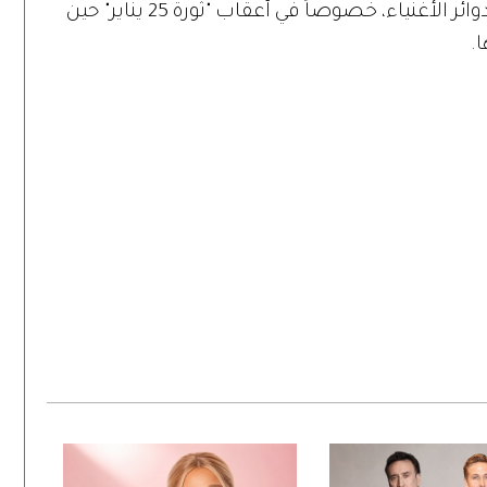
والأعمال، فيدخل هذا العالم ويعيش في دوائر الأغنياء، خصوصاً في أعقاب "ثورة 25 يناير" حين
.