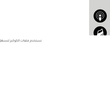
نستخدم ملفات الكوكيز لنسهل ع
الاشتراك للحصول على ملخ
أسبوعي على بريدك الإلكتروني
الرئيسية
مشاهير
أناقتك
لن تتم مشاركة بياناتكم الشخصية مع أ
جمالك
طرف ثالث
مجتمعك