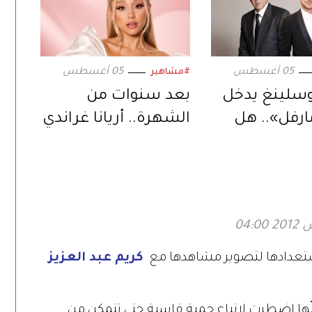
05 أغسطس
05 أغسطس
#مشاهير
وسلينغ يدخل
بعد سنوات من
ارفل».. هل
الشهرة.. أريانا غراندي
خليفة المنتظر
تبتعد عن الحياة
س كيج؟
العامة وتكشف
السبب
استعدادها لتصوير مشاهدها مع
كريم عبد العزيز
نّها اضطرت لاتباع حمية قاسية حتى تتمكن من