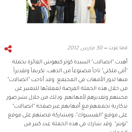
لاما عزت
30 مارس 2012
أهدت "اتصالات" السيدة كوثر كنهوش الفائزة بحملة
"أمي ملكتي" تاجاً مصنوعاً من الذهب، تكريماً وتقديراً
منها لدور الأمهات في المجتمع. وقد أتاحت "اتصالات"
من خلال هذه الحملة الفرصة لعملائها للتعبير عن
محبتهم وتقديرهم لأمهاتهم. وذلك من خلال نشر صور
تذكارية تجمعهم مع أمهاتهم عبر صفحة "اتصالات"
على موقع "الفيسبوك"، ومشاركة قصتهم على موقع
"تويتر". وقد شارك في هذه الحملة عدد كبير من