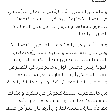
العملاء
.
وسلم جابر الجناحي، نائب الرئيس للاتصال المؤسسي
في "اتصالات" جائزة "أمي ملكتي"، لللسيدة كنهوش ،
بحضور ابنتيها هنا وسارة وذلك في مبنى "اتصالات"
الكائن في الكفاف
.
وتعليقاً على تكريم الفائزة قال الجناحي إن "اتصالات"
ومن خلال هذه الحملة والتكريم تجسد رؤية صاحب
السمو الشيخ محمد بن راشد آل مكتوم، نائب رئيس
الدولة رئيس مجلس الوزراء حاكم دبي، في التعبير عن
عميق الثناء لكل أم في الإمارات العربية المتحدة،
والاحتفاء بتلك القوة التي تقف وراء نجاحاتنا في الحياة
.
من جانبهاعبرت السيدة كنهوش عن شكرها وامتنانها
لمؤسسة "اتصالات"، ووصفت هذه الجائزة بأنها
مفاجأة سارة بالنسبة لها، وأن أثرها كان كبيراً في قلبها