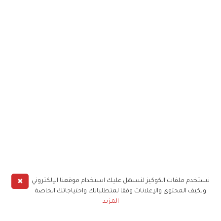
✖
نستخدم ملفات الكوكيز لنسهل عليك استخدام موقعنا الإلكتروني
ونكيف المحتوى والإعلانات وفقا لمتطلباتك واحتياجاتك الخاصة
المزيد