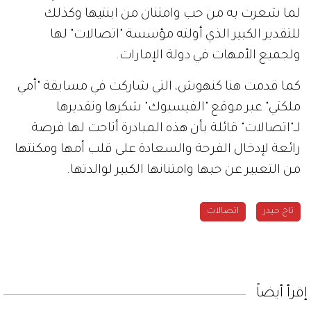
لما شعرت به من حب وامتنان من ابنتيها وكذلك
للتقدير الكبير الذي أولته مؤسسة "اتصالات" لها
ولجميع الأمهات في دولة الإمارات
.
كما قدمت هنا كنهوش، التي شاركت في مسابقة "أمي
ملكتي" عبر موقع "الفيسبوك" شكرها وتقديرها
لــ"اتصالات" قائلة بأن هذه المبادرة أتاحت لها فرصة
رائعة لإدخال الفرحة والسعادة على قلب أمها ومكنتها
من التعبير عن حبها وامتنانها الكبير لوالدتها
.
تاج حيدر
اتصالات
إقرأ أيضاً