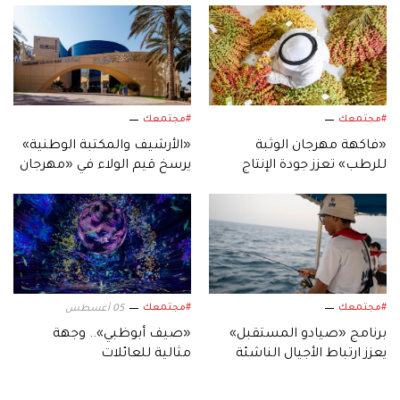
#مجتمعك
#مجتمعك
«فاكهة مهرجان الوثبة
«الأرشيف والمكتبة الوطنية»
للرطب» تعزز جودة الإنتاج
يرسخ قيم الولاء في «مهرجان
المحلي لثمار الإمارات
الشيخ زايد الصيفي»
#مجتمعك
#مجتمعك
05 أغسطس
برنامج «صيادو المستقبل»
«صيف أبوظبي».. وجهة
يعزز ارتباط الأجيال الناشئة
مثالية للعائلات
بالموروث البحري الإماراتي