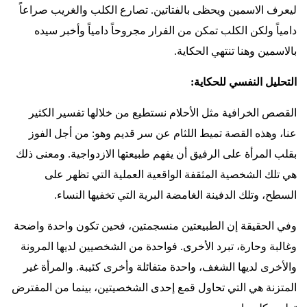
ليعرف الاسمين ويحظى بالفتاتين. تصارع الكلب والغريب صراعاً
دامياً ولكن الكلب تمكن من الفرار مجروحاً دامياً وأخبر سيده
بالاسمين وهنا تنتهي الحكاية
.
التحليل النفسي للحكاية
:
القصص الخرافية مثل الأحلام نستطيع من خلالها تفسير الكثير
عنا، وهذه القصة تميط اللثام عن سر قديم وهو: من أجل الفوز
بقلب المرأة على الرفيق أن يفهم طبيعتها الازدواجية. ومعنى ذلك
هي تلك الشخصية المثقفة الواقعية العملية التي تظهر على
السطح، وتلك الدفينة الغامضة البرية التي تخفيها النساء
.
وفي الحقيقة إن الطبيعتين منسجمتين، فحين تكون واحدة واضحة
وغالبة وحارة، تبرد الأخرى. فواحدة من الشخصيين لديها المرونة
والأخرى لديها الشغف، واحدة متفائلة وأخرى كئيبة. والمرأة غير
المتزنة هي التي تحاول قمع إحدى الشخصيتين، بينما من المفترض