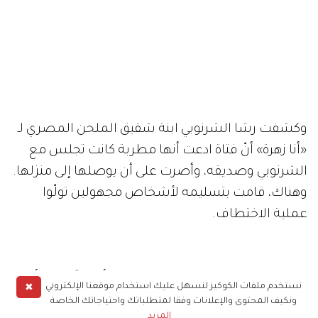
وكشفت رشا الشرنوبي ابنة شقيق الملحن المصري لـ
«أنا زهرة» أنّ فتاة ادعت أنها مطربة كانت تجلس مع
الشرنوبي وصديقه، وأصرت على أن يوصلها إلى منزلها.
وهناك، قامت بتسليمه لأشخاص مجهولين تولّوا
عملية الاختطاف.
ونفت رشا التي شاركت في مسابقة «أراب آيدول» أن
✖
نستخدم ملفات الكوكيز لنسهل عليك استخدام موقعنا الإلكتروني
تكون الفتاة مطربة معروفة كما ردد البعض بل ادعت
ونكيف المحتوى والإعلانات وفقا لمتطلباتك واحتياجاتك الخاصة
المزيد