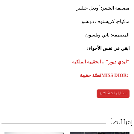
مصففة الشعر: أوديل جيلبير
ماكياج: كريستوف دونشو
المصممة: باتي ويلسون
ابقي في نفس الأجواء
:
"
ليدي ديور"... الحقيبة الملكية
MISS DIOR:
قصّة حقيبة
ستايل المشاهير
إقرأ أيضاً