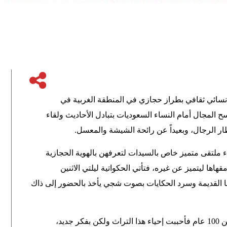
سائي ثقافي بطراز حجازي في المنطقة الغربية في
 المجال أمام النساء السعوديات بتبادل الأحاديث ولقاء
ر الرجال، وبعيداً عن رائحة الشيشة والمعسل
.
ء ملتقى متميز خاص بالسيدات لتعرفهن بالهوية الحجازية
هاها ليتميز عن غيره، فتأتي الحكواتية ليلتي الاثنين
القديمة وسرد الحكايات بصوت شجي يأخذ بالحضور إلى ذاك
وأكدت العنزي أن فكره قديمة موجودة منذ أكثر من 100 عام فأحببت إحياء هذا التراث ولكن بفكر جديد،