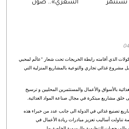
تستثمر
الشعري».. صَوْن
الصيفية
للموروث الثقافي
ت متنوعة
الإماراتي
كولات الذي أقامته رابطة الخريجات تحت شعار "عالَم لمحبي
ل مشروع غذائي تجاري والتوعية بالمشاريع المنزلية التي
ذائية بالأسواق والأعمال والمستثمرين المحليين و ترسيخ
 خلق مشاريع مبتكرة في مجال صناعة المواد الغذائية
.
ع تصنيع غذائي في الدولة الى جانب عدد من خبراء هذه
تناولت أساليب تعزيز مبادرات ريادة الأعمال في
 والمرجعيات التنظيمية والرسمية الخاصة بها
.