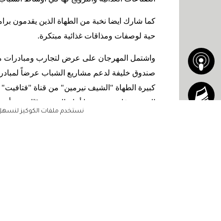
كما شارك ايضا نخبة من الطهاة الذين يقدمون برام
حية لوصفات ومذاقات غذائية مبتكرة
.
واشتمل المهرجان على عرض لتجارب ومبادرات مب
صندوق خليفة لدعم مشاريع الشباب عرضاً لمبادرة 
كبيرة الطهاة "الشيف نيرمين" من قناة "فتافيت" ا
العربية وقامت بتنفيذها أمام الجمهور "الشيف أور
نستخدم ملفات الكوكيز لنسهل ع
وقدم فريق من جهاز أبوظبي للرقابة الغذائية ورشة
والسلامة في قطاع الغذاء والدور الذي يقوم به الجه
واطّلع جمهور المهرجان على "تجارب البداية" الت
الصناعات الغذائية خلال مشاركتهم في حلقة نقاش
الرئيسية
العالمي وخالد العميرة صاحب سلسلة المطاعم ا
مشاهير
سلسلة مطاعم "جست فلافل" وسعيد الفلاسي م
أناقتك