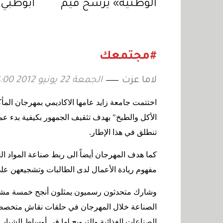
الوطنية» يرسخ قيم
أبوظبي 
الولاء في «مهرجان
الإجازة 
الشيخ زايد الصيفي»
بفعاليا
#مجتمعك
لاما عزت
الجمعة 22 يونيو 2012 04:00
اختتمت جامعة زايد عامها الاكاديمي بمهرجان المأ
الأكل والطبخ" بهدف تثقيف الجمهور بكيفية بدء عم
تنطلق في هذا الإطار
.
كما هدف المهرجان أيضاً الى ربط صناعة المواد الغ
مفهوم ريادة الأعمال لدى الطالبات وتشجيعهن على
وشارك متحدثون رسميون يمثلون أنجح خمسة مشاري
الصناعة خلال المهرجان في حلقات نقاش متخصصة 
الصناعات الغذائية والترويج لها في أوساط الشباب