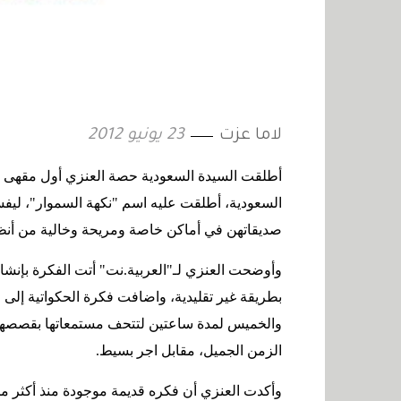
لاما عزت
23 يونيو 2012
أطلقت السيدة السعودية حصة العنزي أول مقهى ن
السعودية، أطلقت عليه اسم "نكهة السموار"، ليفسح
صديقاتهن في أماكن خاصة ومريحة وخالية من أنظا
وأوضحت العنزي لـ"العربية.نت" أتت الفكرة بإنشا
بطريقة غير تقليدية، واضافت فكرة الحكواتية إلى مق
والخميس لمدة ساعتين لتتحف مستمعاتها بقصصها 
الزمن الجميل، مقابل اجر بسيط
.