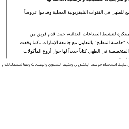
ج للطهي في القنوات التليفزيونية المحلية وقدموا عروضاً
تكرة لتنشيط الصناعات الغذائية، حيث قدم فريق من
"حاضنة المطبخ" بالتعاون مع جامعة الإمارات ..كما وقعت
لمتخصصة في الطهي كتاباً جديداً لها حول أروع المأكولات
فلي
".
ليك استخدام موقعنا الإلكتروني ونكيف المحتوى والإعلانات وفقا لمتطلباتك وا
 عمل شرح خلالها تطبيق نظام أبوظبي لإدارة البيئة والصحة
از لنشر الوعي بكافة القضايا المتعلقة بهذا الجانب
.
ي عاشها أربعة من أصحاب مشاريع ريادة الأعمال في ميدان
 وهم محمد برهام العوضي الشريك في مشروع "وايلد بيتا"
لتي أسسها باسم "سلايسز" وعالية المزروعي مؤسسة
ؤسس سلسلة مطاعمه "كلايه
".