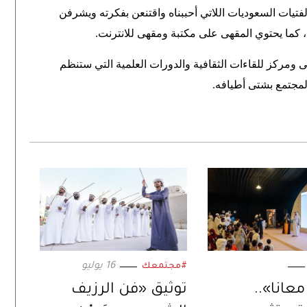
يات السعوديات اللاتي أحببناه واقتنعن بفكرته ويشرفن
، كما يحتوي المقهى على مكتبة ومقهى للانترنت
.
 ومركز للقاءات الثقافية والدورات العلمية التي ستنظم
لمجتمع بشتى أطيافه
.
16 يوليو
#مجتمعك
انا»..
توثيق «فن الرزيف