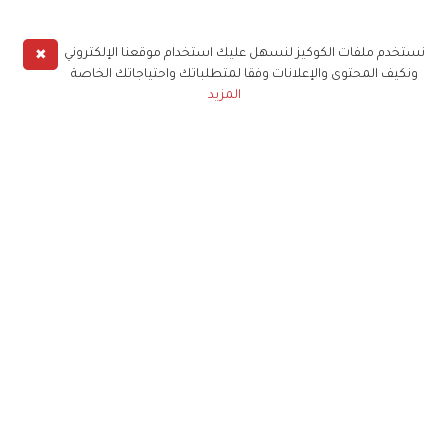
✖
نستخدم ملفات الكوكيز لنسهل عليك استخدام موقعنا الإلكتروني
ونكيف المحتوى والإعلانات وفقا لمتطلباتك واحتياجاتك الخاصة
المزيد
حملوا تطبيق
زهرة الخليج
الاشتراك للحصول على ملخص أسبوعي على بريدك
الإلكتروني