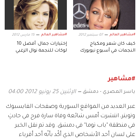
#مشاهير العالم
#مشاهير العالم
07 سبتمبر 2012
15 مارس 2012
كيف كان شعر ومكياج
إختيارات جمال: أفضل 10
النجمات في أسبوع نيويورك
لوكات للنجمة نوال الزغبي
للموضة
#مشاهير
ياسر المصري - دمشق
الإثنين 25 يونيو 2012 04:00
عبر العديد من المواقع السورية وصفحات الفايسبوك
وتويتر، انتشرت أمس شائعة وفاة سارة فرح في حادثٍ
في منطقة "باب توما" في دمشق. وقد تم نقل الخبر
على لسان أحد الأشخاص الذي أكّد بأنّه أحد أقرباء