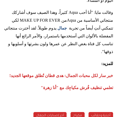
اليوم أو المساء
.
وقالت مايا: "أنا أحب
Aqua
كثيراً، وهذا الصيف سوف أشاركك
منتجاتي الأساسية من
Aqua
من
MAKE UP FOR EVER
لكي
تتمكني أنتِ أيضاً من تجربة
جمال
يدوم طويلاً. لقد أخترت منتجاتي
المفضلة بالألوان التي أستخدمها باستمرار، والأمر الرائع أنها
تناسب كل فتاة بغض النظر عن عمرها ولون بشرتها و أسلوبها و
ذوقها
."
للمزيد
:
خبر سار لكل محبات الجمال: هدى قطان تُطلق موقعها الجديد
!
تعلمي تنظيف فُرش مكياجِك مع "أنا زهرة
"
أحذية وحقائب
مكياج
آخر إصدارات الجمال