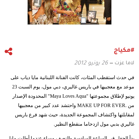
#مكياج
لاما عزت
26 يونيو 2012
في حدث استقطب المئات، كانت الفنانة اللبنانية مايا دياب على
موعد مع معجبيها في باريس غاليري، دبي مول، يوم السبت 23
يونيو لإطلاق مجموعتها
"Maya Loves Aqua"
المحدودة الإصدار
من
MAKE UP FOR EVER.
واحتشد عدد كبير من معجبيها
لمقابلتها واكتشاف المجموعة الجديدة، حيث شهد فرع باريس
غاليري بدبي مول ازدحاما منقطع النظير
.
بدأ الحفل في الساعة السادسة والنصف مساء عندما أطلت مايا