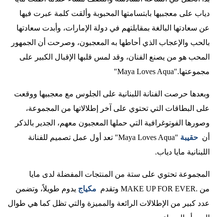
دياب على معجبيها بابتسامتها المحبوبة وألقت كلمة عبرت فيها
عن سعادتها البالغة بمقابلتهم في دولة الإمارات، وأبدت سعادتها
بالحب والإعجاب الذي أحاطها به المعجبون، وصرحت أن الجمهور
المحب هو من يصنع الفنان، وقد لمس قلبها الإقبال الكبير على
مجموعتها
"Maya Loves Aqua".
وبعدها حرصت الفنانة اللبنانية على الجلوس مع معجبيها ووقعت
على البطاقات التي تحتوي على آخر إطلالاتها من المجموعة،
وصورها الفوتوغرافية التي حملها المعجبون معهم، الجدير بالذكر
أن
حقيبة
"Maya Loves Aqua"
تعد أول عمل تصميم للفنانة
اللبنانية مايا دياب
.
المجموعة تحتوي على ستة من المنتجات المفضلة لدى مايا
من
MAKE UP FOR EVER.
وتقدم
مكياج
يدوم طويلاً، وتضمن
عدد كبير من الإطلالات الرائعة والمميزة والتي تظل كما هي طوال