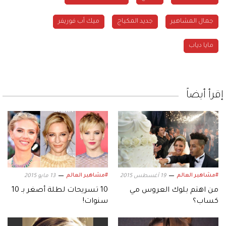
جمال المشاهير
جديد المكياج
ميك أب فوريفر
مايا دياب
إقرأ أيضاً
#مشاهير العالم
#مشاهير العالم
19 أغسطس 2015
13 مايو 2015
من اهتم بلوك العروس مي
10 تسريحات لطلة أصغر بـ 10
كساب؟
سنوات!