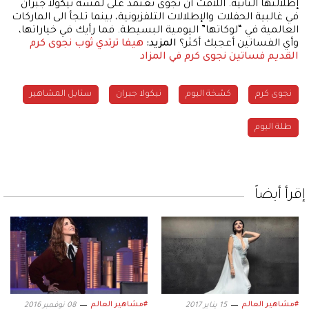
إطلالتها الثانية. اللافت أن نجوى تعتمد على لمسة نيكولا جبران
في غالبية الحفلات والإطلالات التلفزيونية، بينما تلجأ الى الماركات
العالمية في “لوكاتها” اليومية البسيطة. فما رأيك في خياراتها،
وأي الفساتين أعجبك أكثر؟
المزيد:
هيفا ترتدي ثوب نجوى كرم
القديم
فساتين نجوى كرم في المزاد
نجوى كرم
كشخة اليوم
نيكولا جبران
ستايل المشاهير
طلة اليوم
إقرأ أيضاً
#مشاهير العالم
#مشاهير العالم
15 يناير 2017
08 نوفمبر 2016