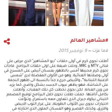
#مشاهير العالم
لاما عزت
9 نوفمبر 2015
أطلت نجوى كرم في أولى حلقات "ديو المشاهير" الذي عرض على
قناتي MTV و MBC، وحلت ضيفة على اولى حلقات البرنامج. فاجأت
نجوى كرم محبيها أمس بالظهور بفستان أبيض على المسرح في
أولى وصلاتها الغنائية. وهو من الألوان المفضلة لدى "شمس
الاغنية اللبنانية”، والأبيض جريء جداً بالنسبة الى ظهور النجمة
على الشاشة، فهو يظهر عيوب الجسد بشكل واضح، كما يزيد
من وزن الفنانة. لكن نجوى تخطت كل تلك العقبات، وأطلت
بكامل أناقتها. حملت طلات نجوى خلال البرنامج توقيع المصمم
اللبناني نيكولا جبران الذي تتعاون معه باستمرار، وتنوّعت
اختيارات نجوى بين الأثواب الطويلة، على غرار الثوب الابيض
والازرق، وكذلك القصير وهو الفستان الملون الذي اختارته في