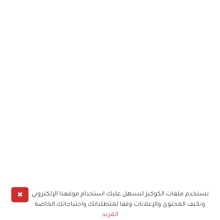
✖
نستخدم ملفات الكوكيز لنسهل عليك استخدام موقعنا الإلكتروني
ونكيف المحتوى والإعلانات وفقا لمتطلباتك واحتياجاتك الخاصة
المزيد