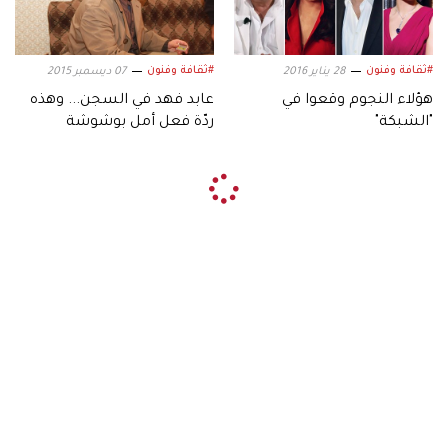
#ثقافة وفنون
#ثقافة وفنون
28 يناير 2016
07 ديسمبر 2015
هؤلاء النجوم وقعوا في
عابد فهد في السجن... وهذه
"الشبكة"
ردّة فعل أمل بوشوشة