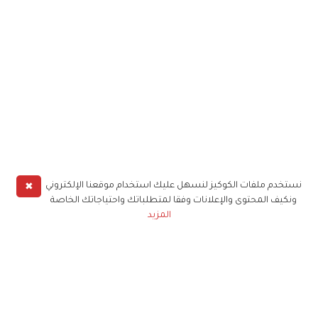
✖
نستخدم ملفات الكوكيز لنسهل عليك استخدام موقعنا الإلكتروني
ونكيف المحتوى والإعلانات وفقا لمتطلباتك واحتياجاتك الخاصة
المزيد
حملوا تطبيق
زهرة الخليج