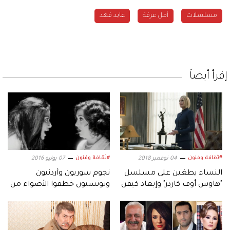
مسلسلات
أمل عرفة
عابد فهد
إقرأ أيضاً
#ثقافة وفنون
#ثقافة وفنون
04 نوفمبر 2018
07 يوليو 2016
النساء يطغين على مسلسل
نجوم سوريون وأردنيون
"هاوس أوف كاردز" وإبعاد كيفن
وتونسيون خطفوا الأضواء من
سبايسي.. لهذا السبب
المصريين