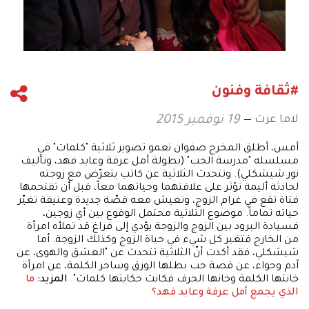
#ثقافة وفنون
لاما عزت
19 نوفمبر 2015
أمس، أطلق المخرج صفوان نعمو تصوير ثلاثية "كلمات" في
مسلسله "مدرسة الحب" (بطولة أمل عرفة وعابد فهد، وتأليف
نور شيشكلي). وتتحدث الثلاثية عن كاتب يتعرّض مع زوجته
لحادثة أليمة تؤثر على علاقتهما وحياتهما معاً، قبل أن تقتحمها
فتاة تقع في غرام الزوج، وتعيش معه قصّة جديدة وعنيفة تغيّر
حياته تماماً. موضوع الثلاثية محتمل الوقوع بين أي زوجين،
فسيادة البرود بين الزوج والزوجة يؤدي إلى فراغ قد تملأه امرأة
من الخارج فتغير كل شيء في حياة الزوج وكذلك الزوجة. أما
شيشكلي، فقد أكدت أنّ الثلاثية تتحدث عن "العشق والهوى، عن
آدم وحواء، عن قصة حب بطلها الورق وساحر الكلمة، عن امرأة
خانتها الكلمة وخانها الحرف فكانت حكايتها كلمات".
المزيد:
ما
الذي يجمع أمل عرفة وعابد فهد؟