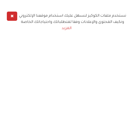
✖
نستخدم ملفات الكوكيز لنسهل عليك استخدام موقعنا الإلكتروني
ونكيف المحتوى والإعلانات وفقا لمتطلباتك واحتياجاتك الخاصة
المزيد
حملوا تطبيق
زهرة الخليج
الاشتراك للحصول على ملخص أسبوعي على بريدك
الإلكتروني