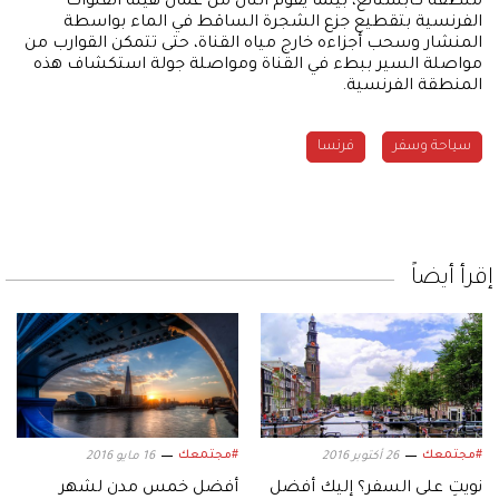
منطقة كابستانغ، بينما يقوم اثنان من عمال هيئة القنوات
الفرنسية بتقطيع جزع الشجرة الساقط في الماء بواسطة
المنشار وسحب أجزاءه خارج مياه القناة، حتى تتمكن القوارب من
مواصلة السير ببطء في القناة ومواصلة جولة استكشاف هذه
المنطقة الفرنسية.
سياحة وسفر
فرنسا
إقرأ أيضاً
#مجتمعك
#مجتمعك
26 أكتوبر 2016
16 مايو 2016
نويتِ على السفر؟ إليك أفضل
أفضل خمس مدن لشهر