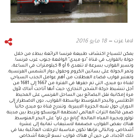
لاما عزت
18 مايو 2016
يمكن للسياح اكتشاف طبيعة فرنسا الرائعة ببطء من خلال
جولة بالقوارب في قناة "دو ميدي" الواقعة جنوب غرب فرنسا.
وتسير القوارب بسرعة لا تتعدى 6 أو 8 كيلومترات في الساعة،
وتمر الجولة على بساتين الكروم وحقول دوار الشمس الفرنسية.
وتعتبر قوارب قضاء العطلات من أهم عوامل الجذب السياحي
لقناة دو ميدي، التي تم حفرها في الفترة من 1667 إلى 1681 من
أجل تنشيط حركة الشحن التجاري؛ حيث أنها أتاحت آنذاك لأول
مرة إمكانية نقل البضائع بين الساحل الفرنسي على المحيط
الأطلسي والبحر المتوسط بواسطة القوارب، دون الاضطرار إلى
الدوران حول شبه الجزيرة الايبيرية. وتندرج قناة دو ميدي حالياً
ضمن قائمة التراث العالمي لمنظمة اليونسكو وتربط بين مدينة
تولوز وبحيرة المياه المالحة "إيانغ دي تاو" على البحر المتوسط.
هناك بعض القوارب مصممة لاستيعاب ثمانية إلى عشرة
أشخاص، وبالتالي فإنها تكون مناسبة للرحلات العائلية بما في
ذلك الأجداد، في حين أن هناك قوارب تسع لأربعة أشخاص.