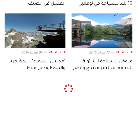
10 بلاد للسياحة في نوفمبر
العسل في الصيف
#مجتمعك
#مجتمعك
13 فبراير 2016
05 فبراير 2016
عروض للسياحة الشتوية
"ممشى السماء".. للمغامرين
الفخمة: شاليه ومنتجع وقصر
والمحظوظين فقط