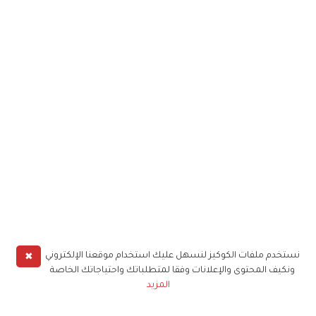
✖
نستخدم ملفات الكوكيز لنسهل عليك استخدام موقعنا الإلكتروني
ونكيف المحتوى والإعلانات وفقا لمتطلباتك واحتياجاتك الخاصة
المزيد