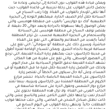
ويمكن قيادة هذه القوارب دون الحاجة إلى ترخيص، وعادة ما
يحصل كابتن القوارب على رحلة تدريبية في قاعدة القوارب؛ حيث
أنها تكفي للإبحار بالقوارب في القناة. وإذا رغب السياح في
السباحة خلال أيام الصيف الحارة، فيمكنهم التوجه إلى البحيرة
الطبيعية "لاك دو جواريس" بالقرب من منقطة هومبس، والتي
يمكن الوصول إليها بسهولة بالدراجة وتبعد حوالي 20 دقيقة. لا
يقتصر توقف السياح في منطقة هومبس على السباحة
والاستحمام في البحيرة الطبيعية فحسب، بل تزخر المنطقة
أيضاً بالعديد من المطاعم والمقاهي، التي تقع على القناة
مباشرةً، ويسري ذلك على منطقة "لو سومالي"، التي تقع على
مسافة قريبة باتجاه الشرق. ويمكن للسياح الإقامة لفترة أطول
في مدينة كاركاسون؛ حيث يمكنهم زيارة البلدة القديمة، التي ترجع
إلى العصور الوسطى، والتي تقع على مقربة من هذا المكان.
تشهد البلدة القديمة تدفق الأفواج السياحية على مدار اليوم،
ولذلك من الأفضل زيارة المدينة خلال فترة ما قبل الظهيرة أو في
المساء، وعلى أية حال سيكون من الخطأ أن تقتصر زيارة
كاركاسون على البلدة القديمة النابضة بالحياة. تنتشر مزارع
الكروم في المنطقة الممتدة بين كاركاسون وبيزييه، بينما تمتد
مزارع دوار الشمس وحقول الذرة على مساحة شاسعة في
الجانب الغربي من القناة. ولا تزال هذه المنطقة تحتوي على
أشجار تمت زراعتها خلال القرن الثامن عشر والتاسع عشر، والتي
كانت تظلل صنادل الشحن في الماضي، والتي حلت محلها قوارب
العطلات حالياً. وتنتهي رحلة القوارب في اليوم السابع في