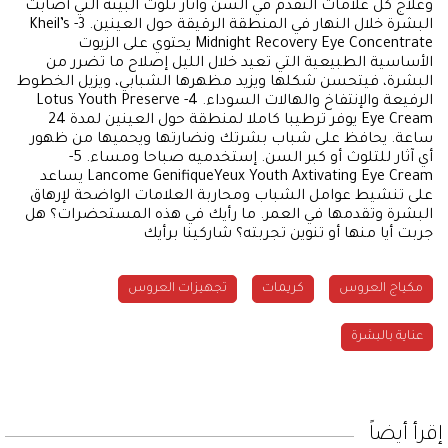
وعلاج كل علامات التقدم في السن وآثار تلوث البيئة التي أصابت
البشرة خلال النهار في المنطقة الرقيقة حول العينين. 3- Kheil’s
Midnight Recovery Eye Concentrate يحتوي على الزيوت
الأساسية الطبيعية التي تعيد خلال الليل إصلاح ما تضرر من
البشرة، فيتحسن شكلها ويزيد مظهرها الشبابي، ويزيل الخطوط
الرفيعة والإنتفاخ والهالات السوداء. 4- Lotus Youth Preserve
Eye Cream يوفر ترطيبا كاملا لمنطقة حول العينين لمدة 24
ساعة. يحافظ على شباب بشرتك ونضارتها ويحميها من ظهور
أي آثار للتلوث أو كبر السن. إستخدميه صباحا ومساء. 5-
Lancome GenifiqueYeux Youth Axtivating Eye Cream يساعد
على تنشيط عوامل الشباب ومحاربة العلامات الواضحة لإرهاق
البشرة وتقدمها في العمر. ما رأيك في هذه المستحضرات؟ هل
جربت أيا منها أو تنوين تجربته؟ شاركينا برأيك
مكياج العروس
كريمات
تجهيزات العروس
عناية بالبشرة
إقرأ أيضاً