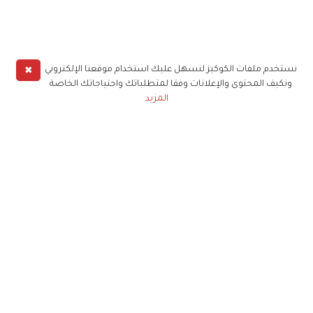
✖
نستخدم ملفات الكوكيز لنسهل عليك استخدام موقعنا الإلكتروني
ونكيف المحتوى والإعلانات وفقا لمتطلباتك واحتياجاتك الخاصة
المزيد
حملوا تطبيق
زهرة الخليج