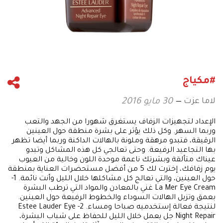
#مكياج
لاما عزت
30 مايو 2016
الإعداد لتجهيزات الزفاف يستغرق شهورا من الجهد والتعب
وربما السهر. وكل ذلك يؤثر على بشرة منطقة حول العينين
الرقيقة، فتبدو مرهقة وملونة بالهالات الداكنة وربما أيضا تظهر
بها التجاعيد الرفيعة. وحتى تعالجي كل هذه المشاكل وتبدو
عيناك متألقة وبشرتك ناعمة موحدة اللون وخالية من العيوب
يوم زفافك، إخترت لك 5 من أفضل مستحضرات العناية بمنطقة
حول العينين، والتي تعالج كل مشاكلها خلال الليل وأنت نائمة. 1-
La Mer Eye Cream غني بالمعادن والمواد التي ترطب البشرة
بعمق وتزيل الهالات السوداء والخطوط الرفيعة حول العينين.
لنتيجة فعالة إستخدميه صباحا ومساء. 2- Estee Lauder Eye
Night Repair جل يعمل خلال الليل للحفاظ على شباب البشرة،