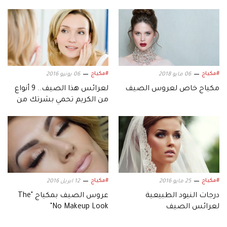
#مكياج
#مكياج
06 مايو 2018
06 يونيو 2016
مكياج خاص لعروس الصيف
لعرائس هذا الصيف.. 9 أنواع
من الكريم تحمي بشرتك من
العطش خلال الصيام
#مكياج
#مكياج
25 مايو 2016
12 ابريل 2016
درجات النيود الطبيعية
عروس الصيف بمكياج "The
لعرائس الصيف
No Makeup Look"