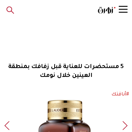
5 مستحضرات للعناية قبل زفافك بمنطقة
العينين خلال نومك
#أناقتك