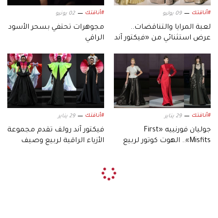
#أناقتك
#أناقتك
09 يوليو
02 يونيو
لعبة المرايا والتناقضات..
مجوهرات تحتفي بسحر الأسود
عرض استثنائي من «فيكتور آند
الراقي
رولف»
#أناقتك
#أناقتك
29 يناير
29 يناير
جوليان فورنييه «First
فيكتور آند رولف تقدم مجموعة
Misfits».. الهوت كوتور لربيع
الأزياء الراقية لربيع وصيف
وصيف 2026
2026