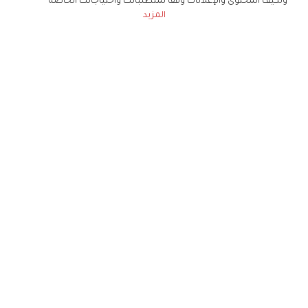
ونكيف المحتوى والإعلانات وفقا لمتطلباتك واحتياجاتك الخاصة
المزيد
حملوا تطبيق
زهرة الخليج
الاشتراك للحصول على ملخص أسبوعي على بريدك
الإلكتروني
لن تتم مشاركة بياناتكم الشخصية مع أي طرف ثالث