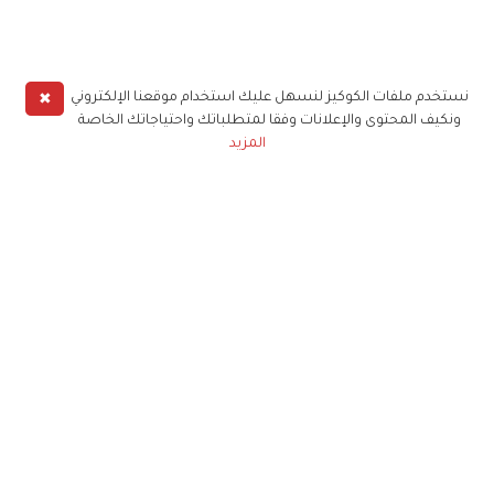
✖
نستخدم ملفات الكوكيز لنسهل عليك استخدام موقعنا الإلكتروني
ونكيف المحتوى والإعلانات وفقا لمتطلباتك واحتياجاتك الخاصة
المزيد
حملوا تطبيق
زهرة الخليج
الاشتراك للحصول على ملخص أسبوعي على بريدك