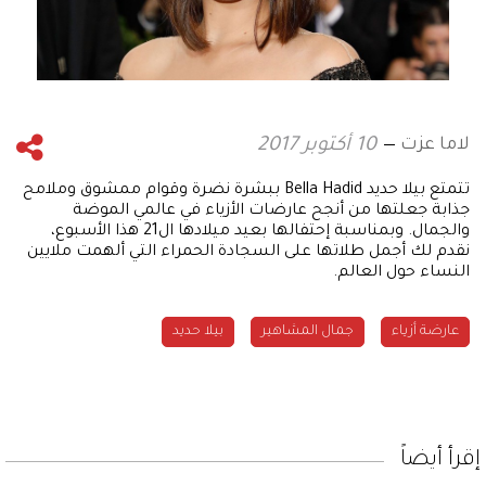
لاما عزت
10 أكتوبر 2017
تتمتع بيلا حديد Bella Hadid ببشرة نضرة وقوام ممشوق وملامح
جذابة جعلتها من أنجح عارضات الأزياء في عالمي الموضة
والجمال. وبمناسبة إحتفالها بعيد ميلادها ال21 هذا الأسبوع،
نقدم لك أجمل طلاتها على السجادة الحمراء التي ألهمت ملايين
النساء حول العالم.
عارضة أزياء
جمال المشاهير
بيلا حديد
إقرأ أيضاً