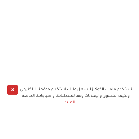
✖
نستخدم ملفات الكوكيز لنسهل عليك استخدام موقعنا الإلكتروني
ونكيف المحتوى والإعلانات وفقا لمتطلباتك واحتياجاتك الخاصة
المزيد
حملوا تطبيق