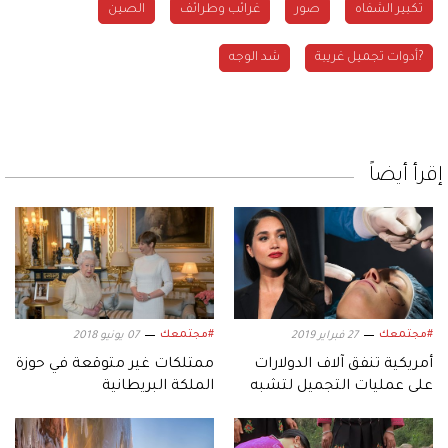
تكبير الشفاه
صور
غرائب وطرائف
الصين
?أدوات تجميل غريبة
شد الوجه
إقرأ أيضاً
#مجتمعك
#مجتمعك
27 فبراير 2019
07 يونيو 2018
أمريكية تنفق آلاف الدولارات
ممتلكات غير متوقعة في حوزة
على عمليات التجميل لتشبه
الملكة البريطانية
ميغان ماركل!