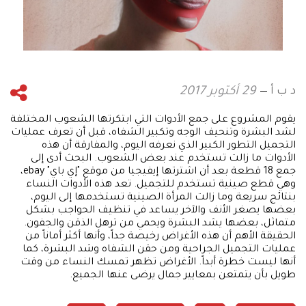
د ب أ
29 أكتوبر 2017
يقوم المشروع على جمع الأدوات التي ابتكرتها الشعوب المختلفة
لشد البشرة وتنحيف الوجه وتكبير الشفاه، قبل أن تعرف عمليات
التجميل التطور الكبير الذي نعرفه اليوم، والمفارقة أن هذه
الأدوات ما زالت تستخدم عند بعض الشعوب. البحث أدى إلى
جمع 18 قطعة بعد أن اشترتها إيفيجيا من موقع "إي باي" ebay،
وهي قطع صينية تستخدم للتجميل. تعد هذه الأدوات النساء
بنتائج سريعة وما زالت المرأة الصينية تستخدمها إلى اليوم،
بعضها يصغر الأنف والآخر يساعد في تنظيف الحواجب بشكل
متماثل، بعضها يشد البشرة ويحمي من ترهل الذقن والجفون.
الحقيقة الأهم أن هذه الأغراض رخيصة جداً، وأنها أكثر أماناً من
عمليات التجميل الجراحية ومن حقن الشفاه وشد البشرة، كما
أنها ليست خطرة أبداً. الأغراض تظهر تمسك النساء من وقت
طويل بأن يتمتعن بمعايير جمال يرضى عنها الجميع.