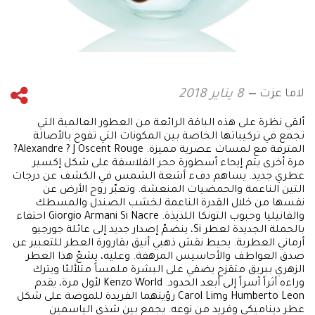
لاما عزت
8 يناير 2018
ألقي نظرة على هذه الباقة الرائعة من العطور العالمية التي
تجمع في تركيباتها الخاصة بين المكونات التي تفوح بالأصالة
المترفة مع لمسات عصرية مميزة. Alexandre ? J Oscent Rouge?
مرة أخرى يتم إيحاء أسطورة حجر الفلاسفة على شكل إكسير
عطري جديد. يساهم دفء أشعة الشمس في الكشف عن درجات
التين الناعمة والحمضيات المنعشة. وتعبّر روح الأرض عن
نفسها من خلال القدرة الناعمة لخشب الصندل والمسطك
والفانيليا وحبوب التونكا اللذيذة. Giorgio Armani Si Nacre احتفاء
بالحملة الجديدة لعطر Si، ينضمّ إصدار جديد إلى عائلة جورجيو
أرماني العطرية. يحيط نقش ذهبي أنيق بقارورة العطر للتعبير عن
صدق العواطف والأحاسيس المرهفة. وعليه، يشعّ هذا العطر
الزهري ببريق متقزح يضفي على البشرة ملمساً متلألئا ويترك
وراءه أثراً آسراً إلى أبعد الحدود. Kenzo World لأول مرة، يقدم
Humberto Leon وCarol Lim رؤيتهما الفريدة للموضة على شكل
عطر ديناميكي وفريد من نوعه. يجمع بين شذى الياسمين