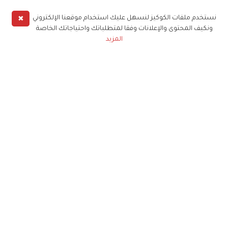
✖
نستخدم ملفات الكوكيز لنسهل عليك استخدام موقعنا الإلكتروني
ونكيف المحتوى والإعلانات وفقا لمتطلباتك واحتياجاتك الخاصة
المزيد
حملوا تطبيق
زهرة الخليج
الاشتراك للحصول على ملخص أسبوعي على بريدك
الإلكتروني