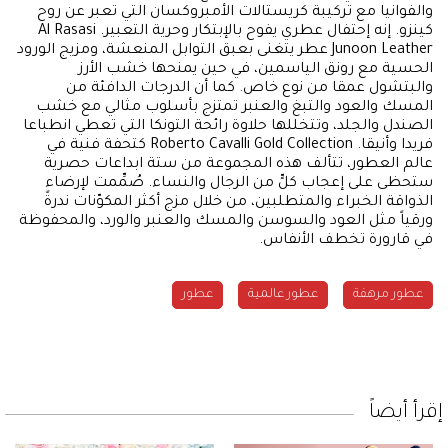
والفوانيا مع تركيبة كريستالات الأمبروكسان التي تعبر عن روح
كينزو. إنه إحتفال عطري يفوح بالإبتكار وحرية التعبير. Al Rasasi
Junoon Leather عطر يتغنى بعبق التوابل المنعشة، ومزيج الورود
الحسية مع رونق الياسمين، في حين يمنحها خشب الأرز
والبتشول عمقا من نوع خاص. كما أن الدرجات الدافئة من
المسك والعود والتبغ والعنبر تمتزج بأسلوب مثالي مع خشب
الصندل والجلد، وتتخللها حلاوة رائحة التونكا التي تعطي انطباعا
فريدا وأنيقا. Roberto Cavalli Gold Collection كتحفة فنية في
عالم العطور، تتألف هذه المجموعة من ستة ابداعات حصرية
ستحظى على إعجاب كلٍّ من الرجال والنساء. صُمِّمت لإرضاء
الذواقة الخبراء والمتطلبين، من خلال مزج أكثر المكوّنات ندرةً
ورقياً مثل العود والسوسن والمسك والعنبر والورد، والمحفوظة
في قارورة تخطف الأنفاس.
عطور مرهفة
عطور عالمية
عطور
إقرأ أيضاً