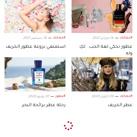
#جمالك
#جمالك
14 فبراير 2022
16 سبتمبر 2021
عطور تحكي لغة الحب.. لكِ
استمتعي بروعة عطور الخريف
وله
#جمالك
#عطور
09 أكتوبر 2020
07 يونيو 2020
عطر الخريف
رحلة عطر برائحة البحر