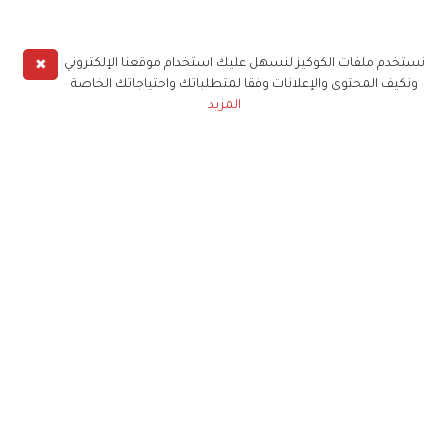
✖
نستخدم ملفات الكوكيز لنسهل عليك استخدام موقعنا الإلكتروني
ونكيف المحتوى والإعلانات وفقا لمتطلباتك واحتياجاتك الخاصة
المزيد
حملوا تطبيق
زهرة الخليج
الاشتراك للحصول على ملخص أسبوعي على بريدك
الإلكتروني