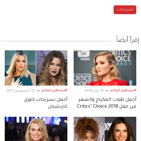
تسريحات
إقرأ أيضاً
#مشاهير العالم
#مشاهير العالم
14 يناير 2018
10 أغسطس 2017
أجمل طلات المكياج والشعر
أجمل تسريحات كلوي
من حفل Critics’ Choice 2018
كاردشيان