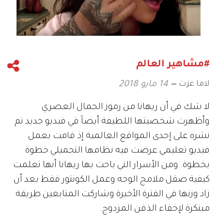
#مشاهير العالم
لاما عزت
14 مايو 2018
لا
شك
في
أن
ريهانا من رموز الجمال العصري
وأظهرت شخصيتها اللطيفة أيضاً في فيديو جديد تم
نشره على إحدى المواقع العالمية إذ قامت بعمل
فيديو تعليمي عرضت فيه نظامها التجميلي خطوة
بخطوة. ومن الأسرار التي باحت بها ريهانا أنها تعلمت
كيفية صقل ملامح الوجه وعمل الكونتور فقط بعد أن
زاد وزنها في الفترة الأخيرة وشاركت المتابعين طريقة
مبتكرة لإخفاء الذقن المزدوج.