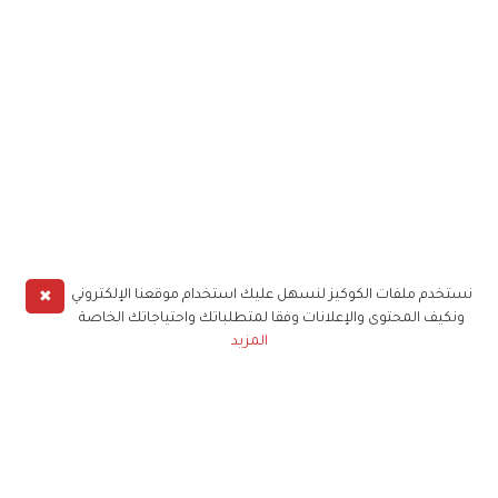
✖
نستخدم ملفات الكوكيز لنسهل عليك استخدام موقعنا الإلكتروني
ونكيف المحتوى والإعلانات وفقا لمتطلباتك واحتياجاتك الخاصة
المزيد
حملوا تطبيق
زهرة الخليج