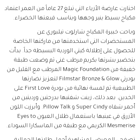
اختارت عارضة الأزياء التي تبلغ 27 عاماً من العمر اعتماد
مكياج بسيط ينير وجهها ويناسب قبعتها الخضراء.
وباحت خبيرة المكياج شارلوت تيلبوري عن
المستحضرات التي استخدمتها من ماركتها الخاصة
للحصول على إطلالة كيتي الوردية البسيطة جداً. بدأت
بتحضير بشرتها بكريم مرطب غني ثم وضعت طبقة
خفيفة من Magic Foundation المرطب مع القليل من
بودرتي Filmstar Bronze
& Glow
لتعزيز نضارتها
الطبيعية ثم لمسة نهائية من بودرة First Love على
الخدين. بعد ذلك، زينت شفتيها بدرجتين ورديتين من
أحمر شفاه Super Cindy و Pillow Talk. وأبرزت اللون
الأزرق في عينيها باستعمال ظلال العيون Eyes to
Mesmerise الكريمي مع طبقة من الماسكارا السوداء.