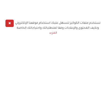
✖
نستخدم ملفات الكوكيز لنسهل عليك استخدام موقعنا الإلكتروني
ونكيف المحتوى والإعلانات وفقا لمتطلباتك واحتياجاتك الخاصة
المزيد
حملوا تطبيق
زهرة الخليج