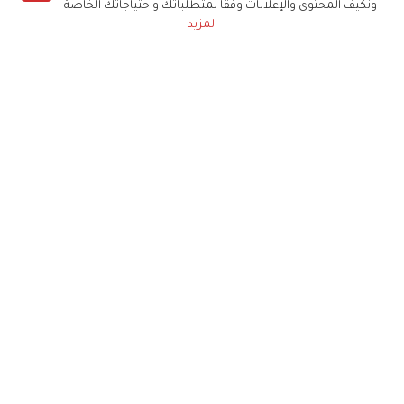
ونكيف المحتوى والإعلانات وفقا لمتطلباتك واحتياجاتك الخاصة
المزيد
حملوا تطبيق
زهرة الخليج
الاشتراك للحصول على ملخص أسبوعي على بريدك
الإلكتروني