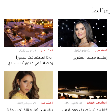
إقرأ أيضاً
#مشاهير
#مشاهير
01 مايو 2022
14 ابريل 2022
إطلالة ميسا المغربي
Dior استضافت سحوراً
رمضانياً في فندق "ذا تشيدي
البيت" الشارقة
#مشاهير العالم
#مشاهير
28 أكتوبر 2021
26 سبتمبر 2019
كارتييه تستضيف كوكبة من
بلقيس.. أول فنانة تحيي حفلاً