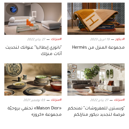
#ديكور
#منزلك
19 ابريل 2023
27 يناير 2022
مجموعة المنزل من Hermès
"ناتوزي إيطاليا" عنوانك لتحديث
أثاث منزلك
#منزلك
#منزلك
27 يناير 2022
03 نوفمبر 2021
"ويسترن للمفروشات" تمنحكم
«Maison Dior» تحتفي بروحيّة
فرصة لتجديد ديكور منازلكم
مجموعة «كروز»