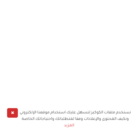
✖
نستخدم ملفات الكوكيز لنسهل عليك استخدام موقعنا الإلكتروني
ونكيف المحتوى والإعلانات وفقا لمتطلباتك واحتياجاتك الخاصة
المزيد