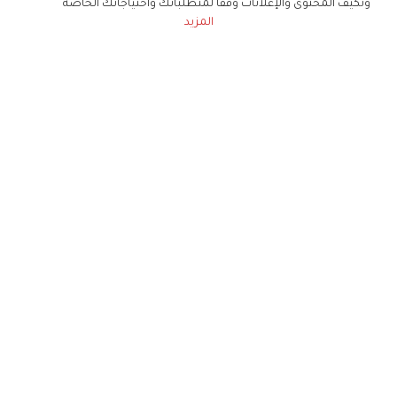
ونكيف المحتوى والإعلانات وفقا لمتطلباتك واحتياجاتك الخاصة
المزيد
حملوا تطبيق
زهرة الخليج
الاشتراك للحصول على ملخص أسبوعي على بريدك
الإلكتروني
لن تتم مشاركة بياناتكم الشخصية مع أي طرف ثالث