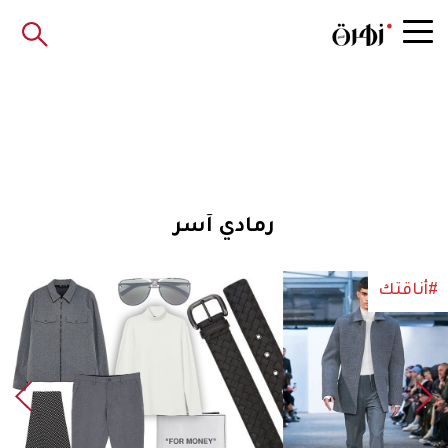
رمادي آسر
#أناقتك