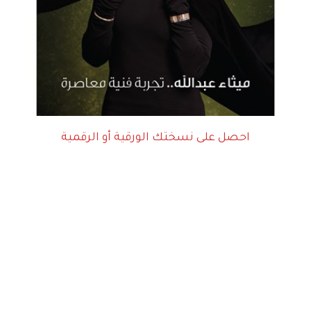
احصل على نسختك الورقية أو الرقمية