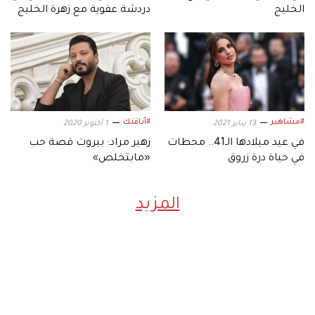
الخليج
دردشة عفوية مع زهرة الخليج
#مشاهير
#أناقتك
13 يناير 2021
1 أكتوبر 2020
في عيد ميلادها الـ41.. محطات
زهير مراد: بيروت قصة حب
في حياة درة زروق
«مابتخلص»
المزيد