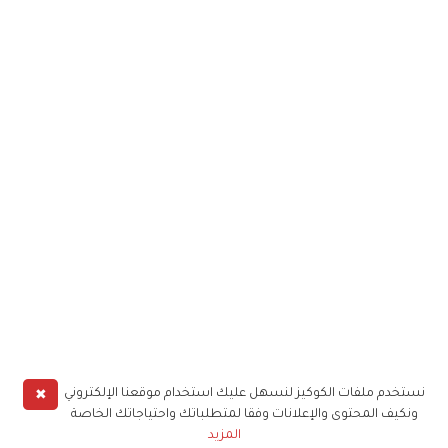
✖
نستخدم ملفات الكوكيز لنسهل عليك استخدام موقعنا الإلكتروني
ونكيف المحتوى والإعلانات وفقا لمتطلباتك واحتياجاتك الخاصة
المزيد