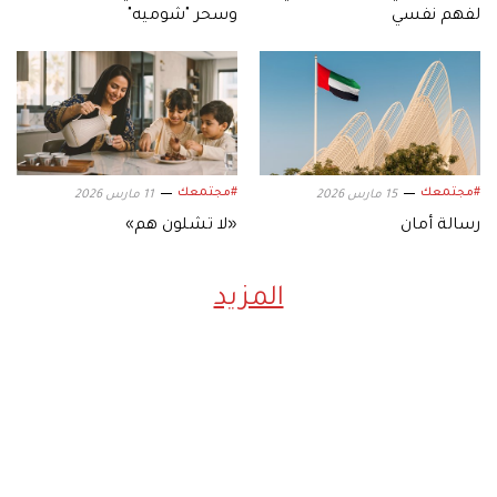
لفهم نفسي
وسحر "شوميه"
#مجتمعك
#مجتمعك
15 مارس 2026
11 مارس 2026
رسالة أمان
«لا تشلون هم»
المزيد