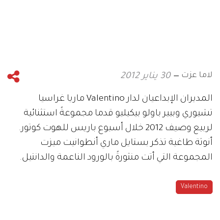
لاما عزت
30 يناير 2012
المديران الإبداعيان لدار Valentino ماريا غراسيا
تشيوري وبيير باولو بيكيليو قدما مجموعةً استثنائية
لربيع وصيف 2012 خلال أسبوع باريس للهوت كوتور.
أنوثة طاغية تذكر بستايل ماري أنطوانيت ميزت
المجموعة التي أتت منثورةً بالورود الناعمة والدانتيل.
Valentino