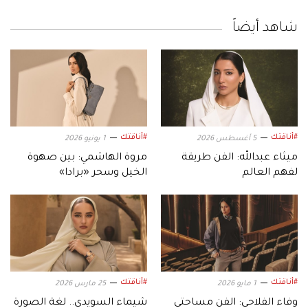
شاهد أيضاً
#أناقتك
#أناقتك
5 أغسطس 2026
1 يونيو 2026
ميثاء عبدالله: الفن طريقة
مروة الهاشمي: بين صهوة
لفهم العالم
الخيل وسحر «برادا»
#أناقتك
#أناقتك
1 مايو 2026
25 مارس 2026
وفاء الفلاحي: الفن مساحتي
شيماء السويدي.. لغة الصورة