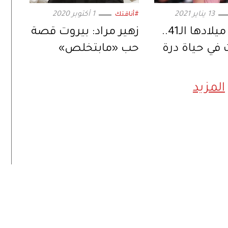
13 يناير 2021
1 أكتوبر 2020
#أناقتك
في عيد ميلادها الـ41..
زهير مراد: بيروت قصة
في حياة درة
حب «مابتخلص»
المزيد