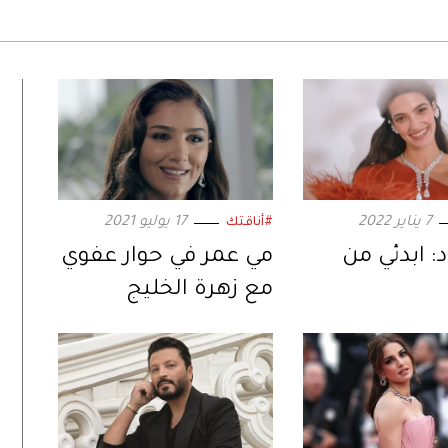
7 يناير 2022
17 يوليو 2021
#أناقتك
د: ابدئي من
مي عمر في حوار عفوي
مع زهرة الخليج