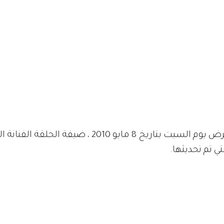
الجزء الرابع لبرنامج "زهرة الخليج" والذي عرض يوم السب
ي تم تحديثها.