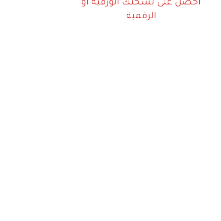
احصل على نسختك الورقية أو
الرقمية