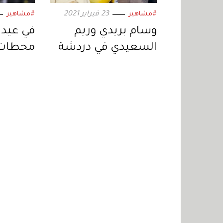
23 فبراير 2021
#مشاهير
#مشاهير
وسام بريدي وريم
السعيدي في دردشة
محطات 
عفوية مع زهرة الخليج
زروق