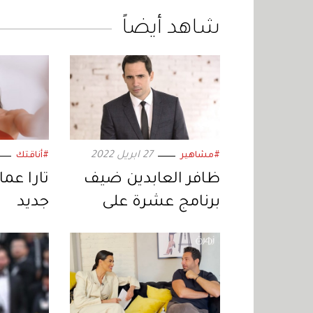
شاهد أيضاً
27 ابريل 2022
#مشاهير
#أناقتك
ظافر العابدين ضيف
تارا عما
برنامج عشرة على
جديد
عشرة