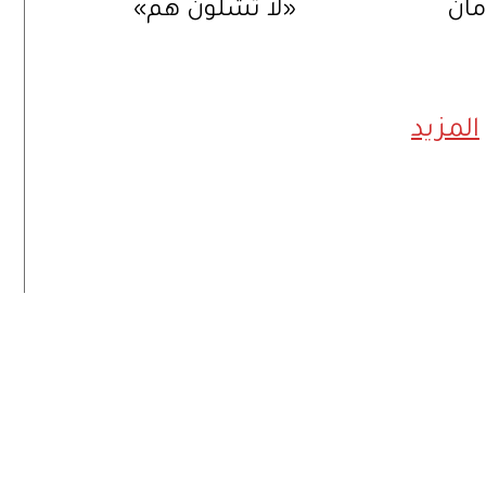
مان
«لا تشلون هم»
المزيد