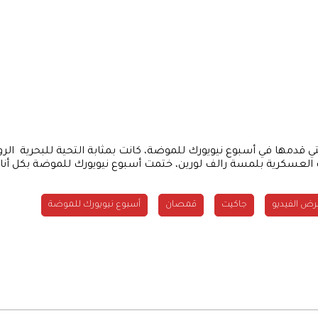
يم رالف لورين لخريف وشتاء 2013- 2014، التي قدمها في أسبوع نيويورك للموضة، كانت بمثابة ا
ت العسكرية بلمسة رالف لورين، ختمت أسبوع نيويورك للموضة بكل أنا
ض الفيديو
جاكيت
قمصان
أسبوع نيويورك للموضة