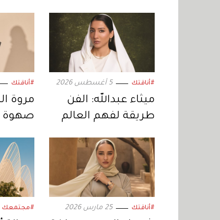
5 أغسطس 2026
#أناقتك
#أناقتك
ميثاء عبدالله: الفن
مروة ال
طريقة لفهم العالم
صهوة ا
«برادا»
25 مارس 2026
#أناقتك
#مجتمعك