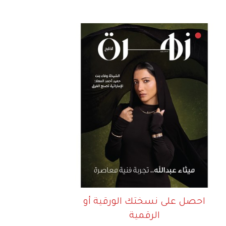
احصل على نسختك الورقية أو
الرقمية