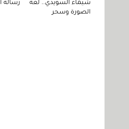
شيماء السويدي.. لغة
رسالة أ
الصورة وسحر
"شوميه"