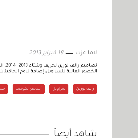
لاما عزت
18 فبراير 2013
تصام
الخصور العالية للسراويل، إضافة لروح الجاكيتا
رالف لورين
سراويل
أسابيع الموضة
معر
شاهد أيضاً