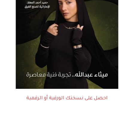
احصل على نسختك الورقية أو الرقمية