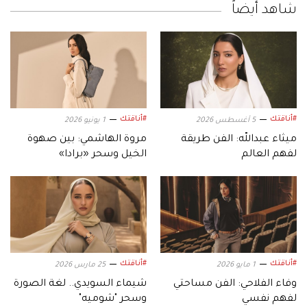
شاهد أيضاً
#أناقتك
#أناقتك
5 أغسطس 2026
1 يونيو 2026
ميثاء عبدالله: الفن طريقة
مروة الهاشمي: بين صهوة
لفهم العالم
الخيل وسحر «برادا»
#أناقتك
#أناقتك
1 مايو 2026
25 مارس 2026
وفاء الفلاحي: الفن مساحتي
شيماء السويدي.. لغة الصورة
لفهم نفسي
وسحر "شوميه"