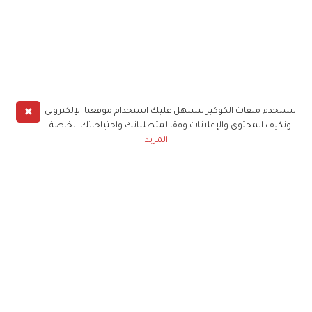
✖
نستخدم ملفات الكوكيز لنسهل عليك استخدام موقعنا الإلكتروني
ونكيف المحتوى والإعلانات وفقا لمتطلباتك واحتياجاتك الخاصة
المزيد
حملوا تطبيق
زهرة الخليج