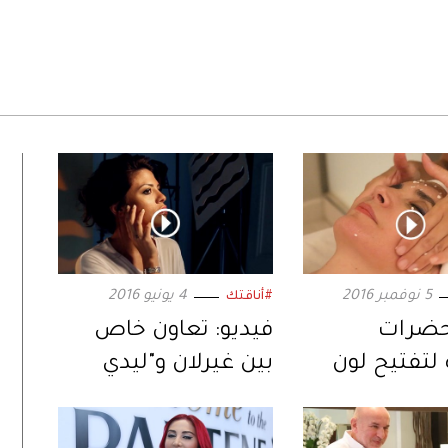
5 نوفمبر 2016
4 يونيو 2016
#أناقتك
حضرات
فيديو: تعاون خاص
 لتفتيح لون
بين غيرلان و"ليدي
 لشباب متجدد
فوزازا"
 دائمة!