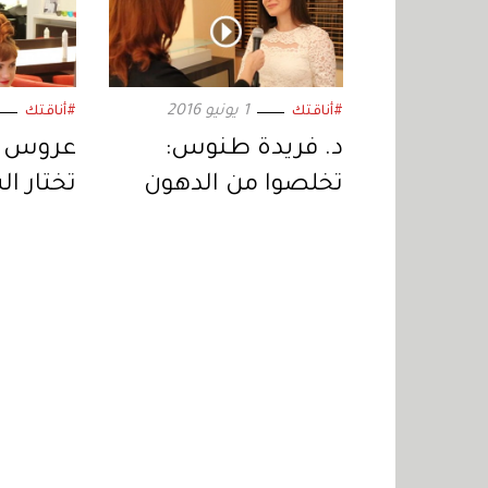
1 يونيو 2016
#أناقتك
#أناقتك
د. فريدة طنوس:
عروس م
تخلصوا من الدهون
تختار ا
دون جراحة!