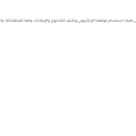
ليك استخدام موقعنا الإلكتروني ونكيف المحتوى والإعلانات وفقا لمتطلباتك وا
حملوا ت
ص
زهرة ال
ي