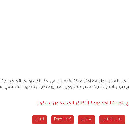
في المنزل بطريقة احترافية؟ نقدم لكِ في هذا الفيديو نصائح خبراء "س
يحتوي على 150 لوناً من المناكير بتركيبات وتأثيرات متنوعة! تابعي الفيديو خطوة بخطوة
 تجربتنا لمجموعة الأظافر الجديدة من سيفورا
طلاء الأظافر
سيفورا
Formula X
أظافر