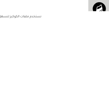
نستخدم ملفات الكوكيز لنسهل ع
الاشتراك للحصول على ملخ
أسبوعي على بريدك الإلكتروني
الرئيسية
مشاهير
أناقتك
لن تتم مشاركة بياناتكم الشخصية مع أ
جمالك
طرف ثالث
مجتمعك
حياتك
منزلك