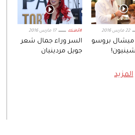
22 مارس 2016
17 مارس 2016
#أناقتك
يشال بروسو
السر وراء جمال شعر
لشينيون!
جويل مردينيان
المزيد