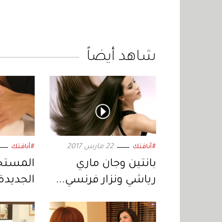
شاهد أيضاً
22 مارس 2017
#أناقتك
#أناقتك
بانتين وجان ماري
المست
رياشي ونزار فرنسي...
الجديدة
و"القوة جمال"
البشرة
وإشراقة