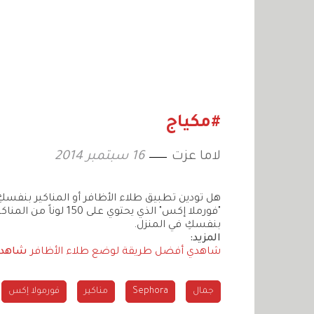
#مكياج
لاما عزت
16 سبتمبر 2014
هل تودين تطبيق طلاء الأظافر أو المناكير بنفسكِ 
"فورملا إكس" الذي 
بنفسكِ في المنزل.
المزيد:
شاهدي أفضل طريقة لوضع طلاء الأظافر
شاهدي:
جمال
Sephora
مناكير
فورمولا إكس