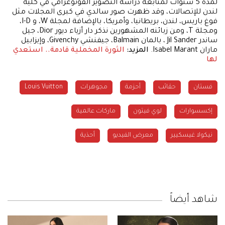
لمدة 5 سنوات لمتابعة دراسة التصوير الفوتوغرافي في كلية
لندن للإتصالات، وقد ظهرت صور سالدي في كبرى المجلات مثل
فوغ باريس، لندن، بريطانيا، وأمريكا، بالإضافة لمجلة W، و I-D،
ومجلة T، ومن زبائنه المشهورين نذكر دار أزياء ديور Dior، جيل
ساندر Jil Sander ، بالمان Balmain، جيفنشي Givenchy، وإيزابيل
ماران Isabel Marant.
المزيد:
الثورة المخملية قادمة.. استعدي
لها
فستان
حقائب
أحزمة
مجوهرات
Louis Vuitton
إكسسوارات
لوي فيتون
ماركات عالمية
نيكولا غيسكيير
معرض الفيديو
أحذية
شاهد أيضاً