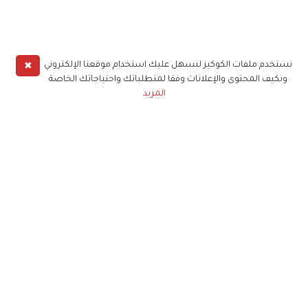
✖
نستخدم ملفات الكوكيز لنسهل عليك استخدام موقعنا الإلكتروني
ونكيف المحتوى والإعلانات وفقا لمتطلباتك واحتياجاتك الخاصة
المزيد
حملوا تطبيق
زهرة الخليج