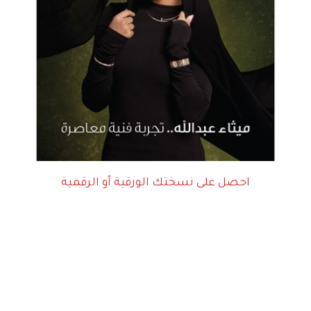
احصل على نسختك الورقية أو الرقمية