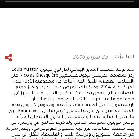
لاما عزت
25 فبراير 2016
منذ توليه منصب المدير الإبداعي لدار لوي فيتون Louis Vuitton،
ركز المصمم الفرنسي نيكولا غيسكيير Nicolas Ghesquière على
الأسلوب العصري الأنيق الذي رأيناها في مجموعته الأولى للدار
لخريف عام 2014، ومنذ ذلك العرض ونحن نعرف ونميز جميع
التصاميم التي تحمل بصمة غيسكيير. الميني فستان يبرز في
مجموعة ما قبل خريف 2016، بالإضافة للملحقات أو
الإكسسوارات من أحزمة، حقائب، أحذية، ومجوهرات، وفي هذه
الفيلم القصير الذي أخرجه المصور كريم سادلي Karim Sadli، نرى
ما سبق الإشارة إليه بالإضافة للجو الحيوي المنطلق لامرأة
لويس فويتون للموسم القادم. ولد كريم سالدي في باريس، في
بيت متعدد الثقافات، عزز حبه للتصوير الفوتوغرافي، وبعدر تخرجه
من جامعة السوربون ودراسة الأدب والفلسفة، انتقل إلى لندن