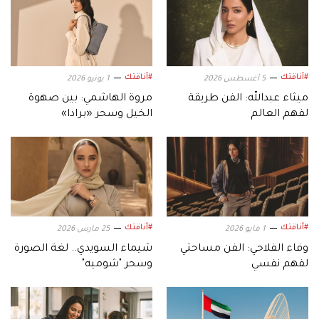
#أناقتك
#أناقتك
5 أغسطس 2026
1 يونيو 2026
ميثاء عبدالله: الفن طريقة
مروة الهاشمي: بين صهوة
لفهم العالم
الخيل وسحر «برادا»
#أناقتك
#أناقتك
1 مايو 2026
25 مارس 2026
وفاء الفلاحي: الفن مساحتي
شيماء السويدي.. لغة الصورة
لفهم نفسي
وسحر "شوميه"