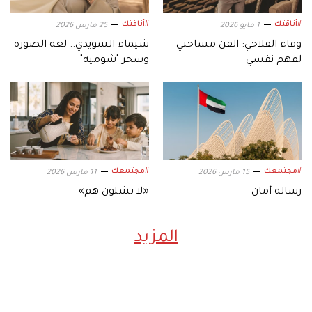
#أناقتك
#أناقتك
1 مايو 2026
25 مارس 2026
وفاء الفلاحي: الفن مساحتي
شيماء السويدي.. لغة الصورة
لفهم نفسي
وسحر "شوميه"
#مجتمعك
#مجتمعك
15 مارس 2026
11 مارس 2026
رسالة أمان
«لا تشلون هم»
المزيد