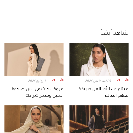
شاهد أيضاً
#أناقتك
#أناقتك
5 أغسطس 2026
1 يونيو 2026
ميثاء عبدالله: الفن طريقة
مروة الهاشمي: بين صهوة
لفهم العالم
الخيل وسحر «برادا»