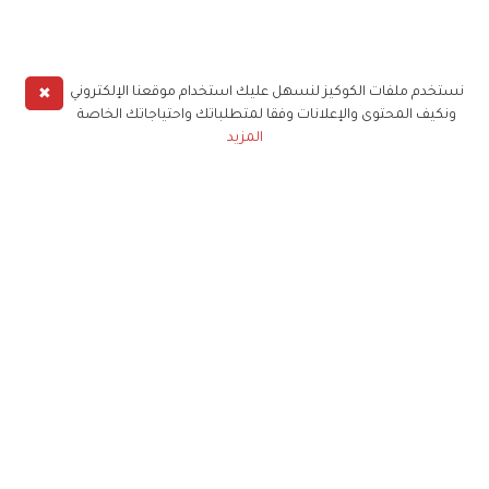
✖
نستخدم ملفات الكوكيز لنسهل عليك استخدام موقعنا الإلكتروني
ونكيف المحتوى والإعلانات وفقا لمتطلباتك واحتياجاتك الخاصة
المزيد
حملوا تطبيق
زهرة الخليج
الاشتراك للحصول على ملخص أسبوعي على بريدك