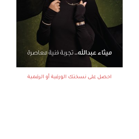
احصل على نسختك الورقية أو الرقمية