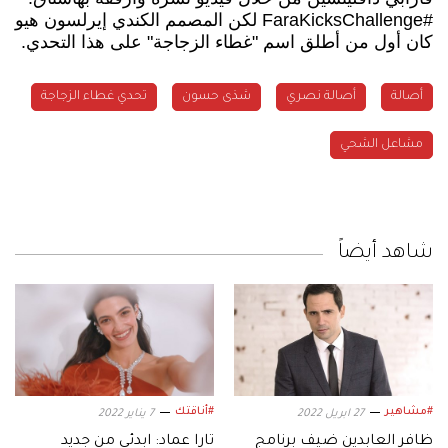
#FaraKicksChallenge لكن المصمم الكندي إيرلسون هيو
كان أول من أطلق اسم "غطاء الزجاجة" على هذا التحدي.
أصالة نصري
شذى حسون
تحدي غطاء الزجاجة
مشاعل الشحي
شاهد أيضاً
#مشاهير
#أناقتك
27 ابريل 2022
7 يناير 2022
ظافر العابدين ضيف برنامج
تارا عماد: ابدئي من جديد