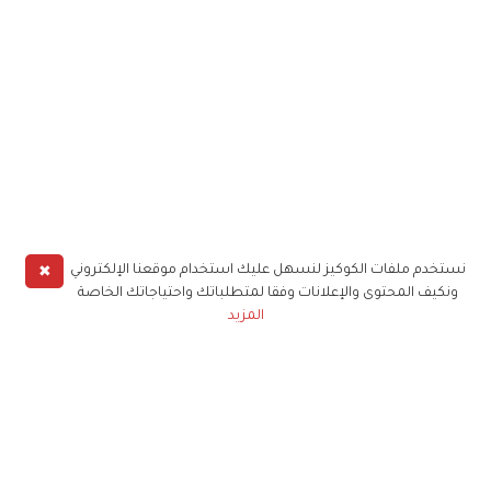
✖
نستخدم ملفات الكوكيز لنسهل عليك استخدام موقعنا الإلكتروني
ونكيف المحتوى والإعلانات وفقا لمتطلباتك واحتياجاتك الخاصة
المزيد
حملوا تطبيق
زهرة الخليج