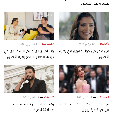
عشرة على عشرة
#أناقتك
#مشاهير
17 يوليو 2021
23 فبراير 2021
مي عمر في حوار عفوي مع زهرة
وسام بريدي وريم السعيدي في
الخليج
دردشة عفوية مع زهرة الخليج
#مشاهير
#أناقتك
13 يناير 2021
1 أكتوبر 2020
في عيد ميلادها الـ41.. محطات
زهير مراد: بيروت قصة حب
في حياة درة زروق
«مابتخلص»