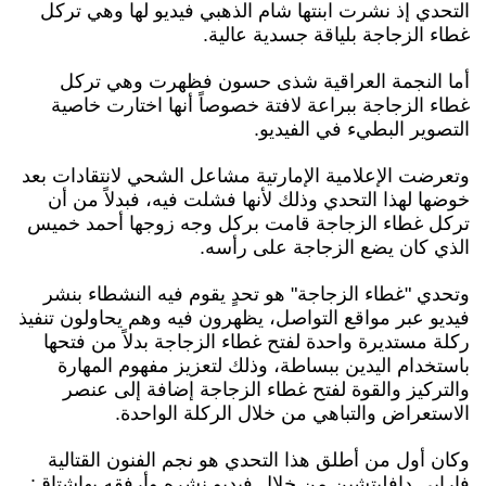
التحدي إذ نشرت ابنتها شام الذهبي فيديو لها وهي تركل
غطاء الزجاجة بلياقة جسدية عالية.
أما النجمة العراقية شذى حسون فظهرت وهي تركل
غطاء الزجاجة ببراعة لافتة خصوصاً أنها اختارت خاصية
التصوير البطيء في الفيديو.
وتعرضت الإعلامية الإمارتية مشاعل الشحي لانتقادات بعد
خوضها لهذا التحدي وذلك لأنها فشلت فيه، فبدلاً من أن
تركل غطاء الزجاجة قامت بركل وجه زوجها أحمد خميس
الذي كان يضع الزجاجة على رأسه.
وتحدي "غطاء الزجاجة" هو تحدٍ يقوم فيه النشطاء بنشر
فيديو عبر مواقع التواصل، يظهرون فيه وهم يحاولون تنفيذ
ركلة مستديرة واحدة لفتح غطاء الزجاجة بدلاً من فتحها
باستخدام اليدين ببساطة، وذلك لتعزيز مفهوم المهارة
والتركيز والقوة لفتح غطاء الزجاجة إضافة إلى عنصر
الاستعراض والتباهي من خلال الركلة الواحدة.
وكان أول من أطلق هذا التحدي هو نجم الفنون القتالية
فارابي دافليتشين من خلال فيديو نشره وأرفقه بهاشتاق: