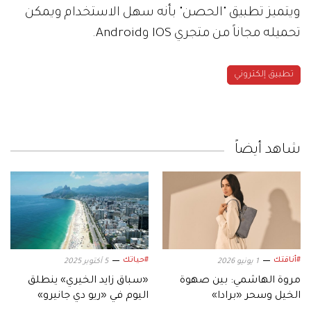
ويتميز تطبيق "الحصن" بأنه سهل الاستخدام ويمكن
تحميله مجاناً من متجري
IOS وAndroid.
تطبيق إلكتروني
شاهد أيضاً
#أناقتك
#حياتك
1 يونيو 2026
5 أكتوبر 2025
مروة الهاشمي: بين صهوة
«سباق زايد الخيري» ينطلق
الخيل وسحر «برادا»
اليوم في «ريو دي جانيرو»