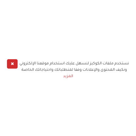
✖
نستخدم ملفات الكوكيز لنسهل عليك استخدام موقعنا الإلكتروني
ونكيف المحتوى والإعلانات وفقا لمتطلباتك واحتياجاتك الخاصة
المزيد
حملوا تطبيق
زهرة الخليج