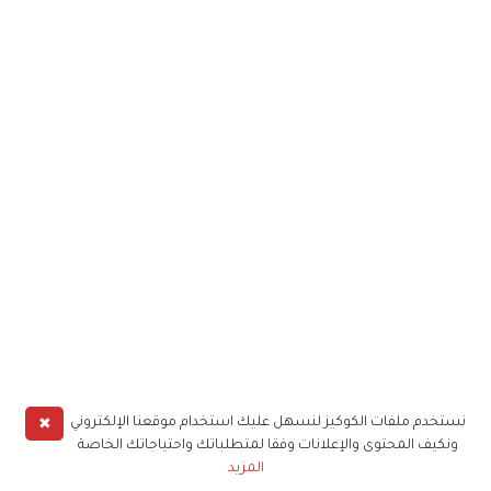
✖
نستخدم ملفات الكوكيز لنسهل عليك استخدام موقعنا الإلكتروني
ونكيف المحتوى والإعلانات وفقا لمتطلباتك واحتياجاتك الخاصة
المزيد