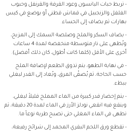
- تربط حبات اليانسون وعود القرفة والقرنفل وحبوب
الفلفل والزنجبيل في قماش قطني أو يوضع في كيس
بهارات ثم يضاف إلى الحساء.
- يضاف السكر والملح وصلصة السمك إلى المزيج،
ويُطهى على نار متوسطة منخفضة لمدة 4 ساعات
أخرى على الأقل (كلما كانت أطول، كان ذلك أفضل).
- في نهاية الطهو، يتم تذوق الطعم لإضافة الملح
حسب الحاجة، ثم يُصفّى المرق، ويُعاد إلى القدر ليغلي
ببطء.
- يتم إحضار قدر كبيرة من الماء المملح قليلاً ليغلي،
وينقع فيه انقعي نودلز الأرز في الماء لمدة 20 دقيقة، ثم
تطهى في الماء المغلي حتى تصبح طرية نوعاً ما.
- تقطع ورق اللحم البقري المجمد إلى شرائح رفيعة،