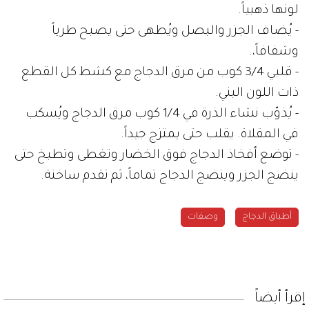
لونها ذهبياً.
- يُضاف الجزر والبصل ويُطهى حتى يصبح طرياً
وشفافاً،.
- قلبي 3/4 كوب من مرق الدجاج مع كشط كل القطع
ذات اللون البني.
- يُذوّب نشاء الذرة في 1/4 كوب مرق الدجاج ويُسكب
في المقلاة. يقلب حتى يمتزج جيداً.
- توضع أفخاذ الدجاج فوق الخضار وتغطى وتطبخ حتى
ينضج الجزر وينضج الدجاج تماماً، ثم تقدم ساخنة.
أطباق الدجاج
وصفات
إقرأ أيضاً