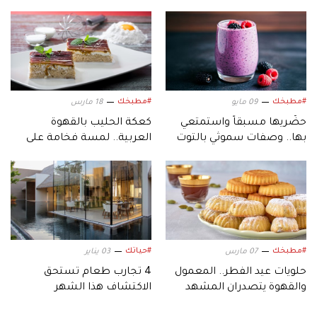
#مطبخك
#مطبخك
09 مايو
18 مارس
حضّريها مسبقاً واستمتعي
كعكة الحليب بالقهوة
بها.. وصفات سموثي بالتوت
العربية.. لمسة فخامة على
مثالية لأيام الصيف
مائدة رمضان
#مطبخك
#حياتك
07 مارس
03 يناير
حلويات عيد الفطر.. المعمول
4 تجارب طعام تستحق
والقهوة يتصدران المشهد
الاكتشاف هذا الشهر