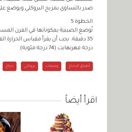
صدر بالتساوي بمزيج البروكلي ويوضع على
الخطوة 5
تُوضع الصينية بمكوناتها في الفرن المس
درجة فهرنهايت (74 درجة مئوية).
أطباق الدجاج
وصفات
بروكلي
دجاج
اقرأ أيضاً