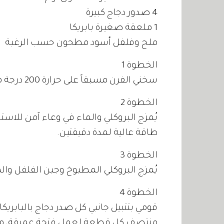
4 صدور دجاج كبيرة
1 ملعقة صغيرة بابريكا
ملح وفلفل أسود مطحون حسب الرغبة
الخطوة 1
سخني الفرن مسبقاً على حرارة 200 درجة مئوية. غلفي صينية الفرن بورق الألمنيوم.
الخطوة 2
يُمزج البروكلي والماء في وعاء آمن للاس
طاقة عالية لمدة دقيقتين.
الخطوة 3
يُمزج البروكلي المطبوخ وجبن الفلفل وال
الخطوة 4
قومي بتتبيل جانبي كل صدر دجاج بالبابريك
منتصف كل قطعة لعمل فتحة عميقة، مع 