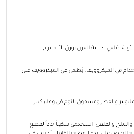
تخدام في الميكروويف. يُطهى في الميكروويف على
مايونيز والفطر ومسحوق الثوم في وعاء كبير.
ا والملح والفلفل. استخدمي سكيناً حاداً لقطع
الحرص على عدم القطع بالكامل. يُحشى كل