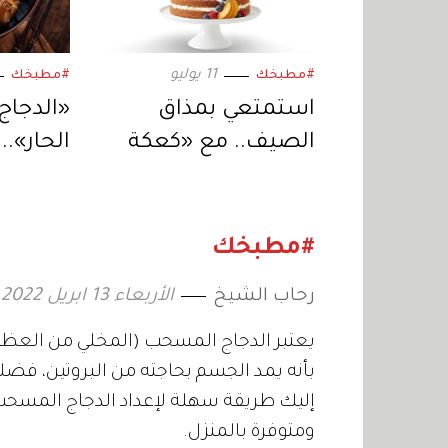
11 يوليو
#مطبخك
#مطبخك
استمتعي بمذاق
«الدجاج
الصيف.. مع «كعكة
الحار».
الخوخ والتوت الأزرق»
الحلاوة 
طبق وا
#مطبخك
رحاب الشيخ
الأربعاء 13 ابريل 2022 16:00
يعتبر الدجاج المسحب (المخلي من العظام)
بأنه يمد الجسم بحاجته من البروتين، فضلا
إليك طريقة سهلة لإعداد الدجاج المسح
ومتوفرة بالمنزل.