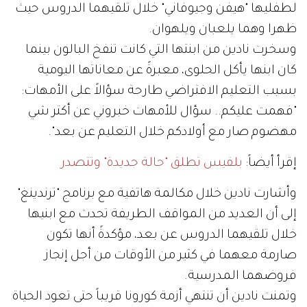
لطفليها "هيفن وجيوفاني" خلال تلقيهما الدروس حيث
ظهرا وهما يلعبان ويلهوان.
وسخرت نادين من ابنتها التي كانت تنفخ البالون بينما
كان ابنها يأكل الحلوى، معبرةً عن معاناتها اليومية
بسبب التعليم الافتراضي طارحة سؤالاً على الأمهات:
"فهمت عليكم.. سؤال للأمهات خبروني عن أكتر شي
مهضوم صار مع أولادكم خلال التعليم عن بعد".
إقرأ أيضاً:
بلقيس تطلق "حالة جديدة" وتتصدر
وأشارت نادين خلال مكالمة هاتفية مع برنامج "ترندينغ"
إلى أن العديد من المواقف الطريفة تحدث مع ابنيها
خلال تلقيهما الدروس عن بعد، مؤكدةً أنها تكون
صارمة معهما في كثير من الأوقات من أجل إنجاز
فروضهما المدرسية.
وتمنت نادين أن تنتهي أزمة كورونا قريباً حتى تعود الحياة