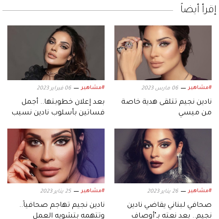
إقرأ أيضاً
#مشاهير
#مشاهير
06 مارس 2023
06 فبراير 2023
نادين نجيم تتلقى هدية خاصة
بعد إعلان خطوبتها.. أجمل
من ميسي
فساتين بأسلوب نادين نسيب
نجيم
#مشاهير
#مشاهير
26 يناير 2023
25 يناير 2023
صحافي لبناني يقاضي نادين
نادين نجيم تهاجم صحافياً..
نجيم.. بعد نعته بـ"أوصاف
وتتهمه بتشويه العمل