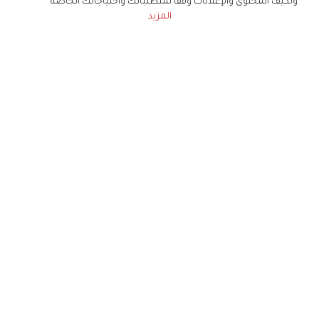
ونكيف المحتوى والإعلانات وفقا لمتطلباتك واحتياجاتك الخاصة
المزيد
حملوا تطبيق
زهرة الخليج
الاشتراك للحصول على ملخص أسبوعي على بريدك
الإلكتروني
لن تتم مشاركة بياناتكم الشخصية مع أي طرف ثالث