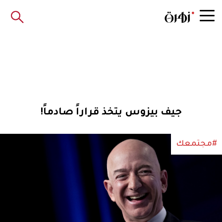
جيف بيزوس يتخذ قراراً صادماً!
#مجتمعك