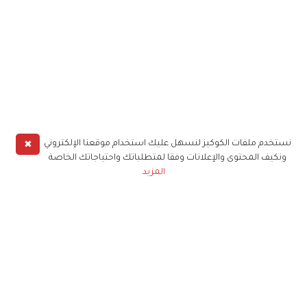
✖
نستخدم ملفات الكوكيز لنسهل عليك استخدام موقعنا الإلكتروني
ونكيف المحتوى والإعلانات وفقا لمتطلباتك واحتياجاتك الخاصة
المزيد
حملوا تطبيق
زهرة الخليج