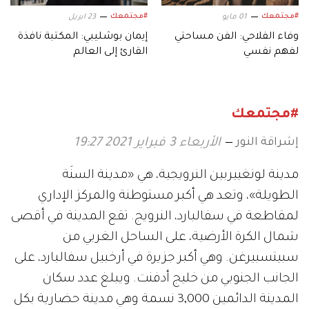
#مجتمعك
#مجتمعك
01 مايو
23 ابريل
وفاء الفلاحي: الفن مساحتي
إيمان بوشليبي: المكتبة نافذة
لفهم نفسي
القارئ إلى العالم
#مجتمعك
إشراقة النور
الأربعاء 3 فبراير 2021 19:27
مدينة لونغييربين النرويجية، هي «مدينة السنَة
الطويلة»، وتعد هي أكبر مستوطنة والمركز الإداري
لمقاطعة في سفالبارد، النرويج. تقع المدينة في أقصى
شمال الكرة الأرضية، على الساحل الغربي من
سبيتسبيرغن. وهي أكبر جزيرة في أرخبيل سفالبارد، على
الجانب الجنوبي من خليج أدفنت. ويبلغ عدد سكان
المدينة الدائمين 3,000 نسمة وهي مدينة حضارية بكل