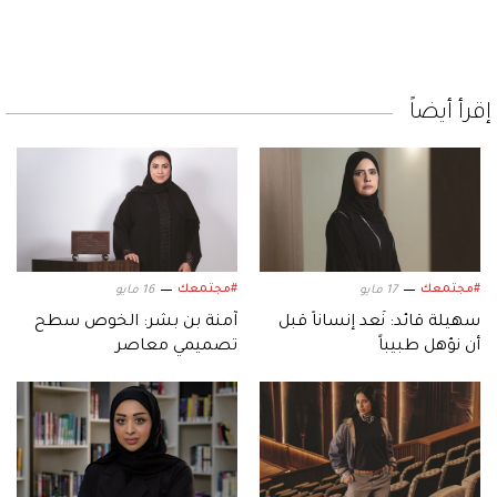
إقرأ أيضاً
#مجتمعك
#مجتمعك
17 مايو
16 مايو
سهيلة قائد: نُعد إنساناً قبل
آمنة بن بشر: الخوص سطح
أن نؤهل طبيباً
تصميمي معاصر