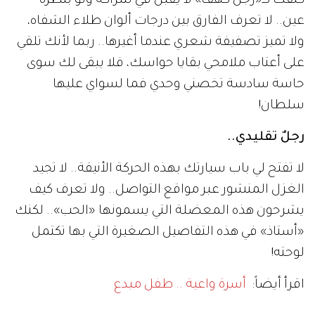
كنفك كـ«رجل كهف» لا يقبل فيّ شراكة ولو بنظرة
عين.. لا تعرف الفارق بين درجات ألوان طلاء الشفاه،
ولا تميز تصفيفة شعري عندما أغيرها.. ربما لأنك تلقي
على أعتاب ملامحي بقايا حواسك، فلا يبقى لك سوى
حاسة سادسة تخصني وحدي فما لسواي عليها
سلطان!
رجلٌ تقليدي..
لا تفتح لي باب سيارتك بهذه الحركة الأنيقة.. لا تجيد
الغزل المنشور عبر مواقع التواصل.. ولا تعرف كيف
يشرحون هذه المعضلة التي يسمونها «الحب».. لكنك
«أستاذ» في هذه التفاصيل الصغيرة التي بها تكتمل
لوحته!
اقرأ أيضاً:
أسرة واعية .. طفل مبدع