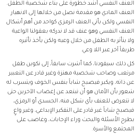
العنف النفسي أشد خطورة على بناء شخصية الطفل.
العنف المادي هو مقدمة نصل من خلالها إلى الانهيار
النفسي ولكن يأتي العنف الرمزي كواحد من أهم أشكال
العنف النفسي وهو عنف قد لا ندركه بعقولنا الواعية
ولا يتأثر به الطفل من خلال وعيه ولكن يأخذ تأثيره
طريقاً آخر عبر اللا وعي.
كل ذلك سيقودنا، كما أشرت سابقاً، إلى تكوين طفل
مرتعب وصاحب شخصية مهتزة وغير قادر عن التعبير
عن ذاته، ويكبر فيصبح شاباً بنفس الخوف ويتسرب له
شعور بأن الأمان هو أن تبتعد عن إغضاب الآخرين حتى
لا تتعرض للعنف بأي شكل منه، الجسدي أو الرمزي،
فيصبح شاباً غير قادر على التفكير الإبداعي، وغير واعٍ
بطرح الأسئلة والبحث وراء الإجابات، وغاضب على
المجتمع والأسرة.