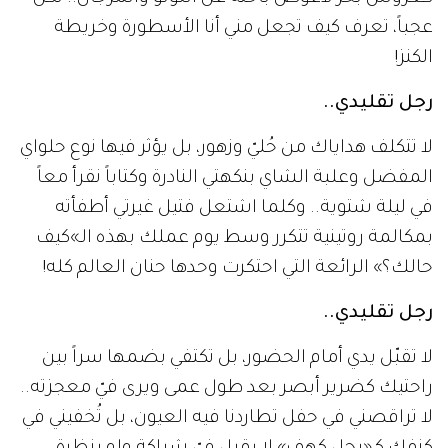
عجباً، تعرف كيف تجعل مني أنا الأسطورة وخريطة
الكنز!
رجل تقليدي..
لا تتكلف هداياك من حُليّ وزهور، بل يؤثر فيها نوع حلواي
المفضل وعلبة الشاي بنكهتي النادرة وكتاباً نقرأ معاً
في ليلة شتوية.. وكلما اشتعل فتيل غيرتي أطفأته
بمكالمة روتينية تتكرر وسط يوم عملك بهذه الـ»كيف
حالك؟» الرائعة التي احتكرت وحدها حنان العالم كله!
رجل تقليدي..
لا تقبّل يدي أمام الحضور، بل تكتفي بضمها سراً بين
راحتيك كضرير أبصر بعد طول عمى ويرى فيّ معجزته..
لا تراقصني في حفل تطاردنا فيه العيون، بل تُخفيني في