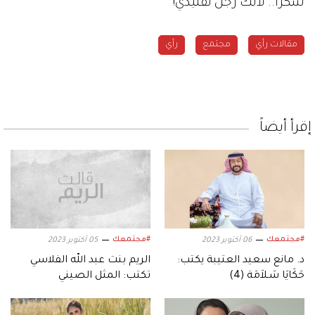
شكراً.. لأنك رجل تقليدي!
مقالات رأي
مجتمع
رأي
إقرأ أيضاً
#مجتمعك
#مجتمعك
06 أكتوبر 2023
05 أكتوبر 2023
د. مانع سعيد العتيبة يكتب:
الريم بنت عبد الله الفلاسي
حَكَايَا سَـلاَمَة (4)
تكتب: المثل الصيني