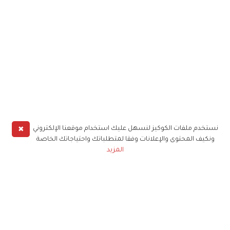
✖
نستخدم ملفات الكوكيز لنسهل عليك استخدام موقعنا الإلكتروني
ونكيف المحتوى والإعلانات وفقا لمتطلباتك واحتياجاتك الخاصة
المزيد
حملوا تطبيق
زهرة الخليج