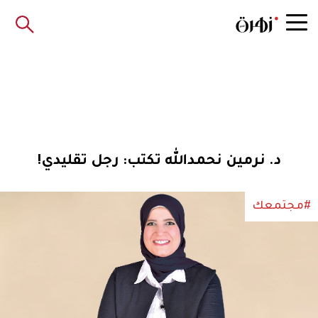
د. نرمين نحمدالله تكتب: رجل تقليدي!
#مجتمعك