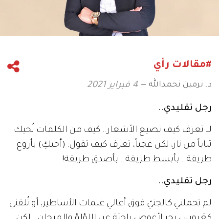
#مقالات رأي
د. نرمين نحمدالله
4 فبراير 2021
رجل تقليدي..
لا تعرف كيف تصيغ الأشعار.. كيف من الكلمات تُحيك
ثياباً من نار، لكن عجباً، تعرف كيف تقول: (أحبكِ) بأروع
طريقة.. بأبسط طريقة.. بأصدق طريقة!
رجل تقليدي..
لم تحملني كالجنيّ فوق أعالي غيمات الأساطير، أو تُلقني
كعَروس بحر لأغوص باحثة عن اللؤلؤ والمرجان.. لكن