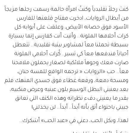
كنتَ رجلاً تقليدياً وكنتُ امرأة حالمة رسمت رجلها مزيجاً
من أبطال الروايات، ادخرت مفتاح قلعتها للفارس
الأسود فوق حصانه الأبيض، وعلقت على أبوابه كل
كرات أحلامها الملونة.. وأتيت أنت كفارس إنما بسيارة
بسيطة تحملنا معاً لمشاوير بيتية تقليدية.. تتعطل
أحياناً فندفعها معاً كي تسير.. كُرات أحلامي الملونة
صارت معك وجوهاً ملائكية لصغار يحملون ملامحنا
معاً.. حب «الروايات « ترجمه الواقع للمسة حنان،
ومسحة دمعة، ورفعة غطاء فوق جسدي المنهك فلم
يعد يعنيني البطل الوسيم بلون عينيه وعرض منكبيه،
بقدر ما يعنيني دفء نظراته وهذه الكتف التي تعانق
جبيني باحتواء أثق بأنه أبداً.. أبداً.. لن يخذلني!
لهذا، وبكل الحب، دعني في «عيد الحب» أشكرك..