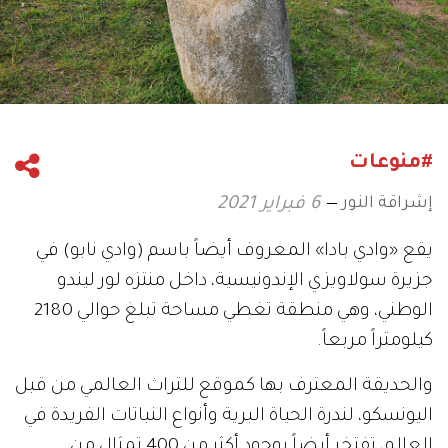
#منوعات
إشراقة النور
6 فبراير 2021
يقع «وادي بادا» المعروف أيضاً باسم (وادي نابو) في
جزيرة سولاويزي الإندونيسية، داخل منتزه لور ليندو
الوطني، وهي منطقة تغطي مساحة تبلغ حوالي 2180
كيلومتراً مربعاً.
والحديقة المعترف بها كموقع للتراث العالمي من قبل
اليونسكو، لندرة الحياة البرية وأنواع النباتات الفريدة في
العالم، تفتخر أيضاً بوجود أكثر من 400 تمثال من