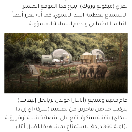
نهري (ميكونغ وروك). يتيح هذا الموقع المتميز
الاستمتاع بعظمة البلد الآسيوي، كما أنه يعزز أيضاً
التباعد الاجتماعي ويدعم السياحة المسؤولة.
قام مخيم ومنتجع (أنانتارا جولدن تريانجل إليفانت)
بتركيب جناحين فاخرين من تصميم (شركة آي إن ذا
سكاي) بتقنية مبتكرة. تقع على منصة خشبية توفر رؤية
بزاوية 360 درجة للاستمتاع بمشاهدة الأفيال أثناء