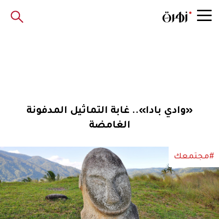
«وادي بادا».. غابة التماثيل المدفونة
الغامضة
#مجتمعك