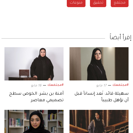
مجتمع
تحقيق
منوعات
إقرأ أيضاً
#مجتمعك
#مجتمعك
17 مايو
16 مايو
سهيلة قائد: نُعد إنساناً قبل
آمنة بن بشر: الخوص سطح
أن نؤهل طبيباً
تصميمي معاصر