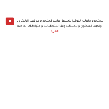
✖
نستخدم ملفات الكوكيز لنسهل عليك استخدام موقعنا الإلكتروني
ونكيف المحتوى والإعلانات وفقا لمتطلباتك واحتياجاتك الخاصة
المزيد
حملوا تطبيق
زهرة الخليج
الاشتراك للحصول على ملخص أسبوعي على بريدك