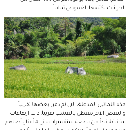
الجرانيت يكتنفها الغموض تماماً.
هذه التماثيل المذهلة، التي تم دفن بعضها تقريباً
والبعض الآخر مغطى بالعشب تقريباً، ذات ارتفاعات
مختلفة تبدأ من بضعة سنتيمترات حتى 4 أمتار، أصلهم